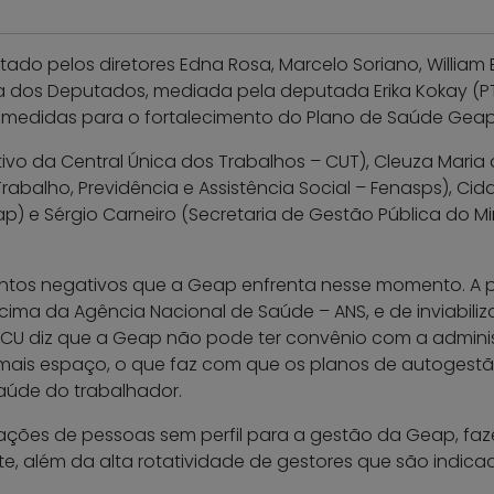
tado pelos diretores Edna Rosa, Marcelo Soriano, William 
 dos Deputados, mediada pela deputada Erika Kokay (PT-D
 medidas para o fortalecimento do Plano de Saúde Geap
utivo da Central Única dos Trabalhos – CUT), Cleuza Mar
abalho, Previdência e Assistência Social – Fenasps), Cid
p) e Sérgio Carneiro (Secretaria de Gestão Pública do 
os negativos que a Geap enfrenta nesse momento. A pri
cima da Agência Nacional de Saúde – ANS, e de inviabili
CU diz que a Geap não pode ter convênio com a administ
 e mais espaço, o que faz com que os planos de autogest
aúde do trabalhador.
ações de pessoas sem perfil para a gestão da Geap, fa
e, além da alta rotatividade de gestores que são indica