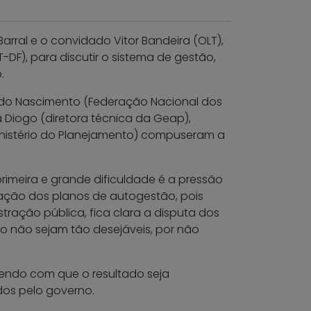
Barral e o convidado Vitor Bandeira (OLT),
F), para discutir o sistema de gestão,
.
ia do Nascimento (Federação Nacional dos
a Diogo (diretora técnica da Geap),
Ministério do Planejamento) compuseram a
meira e grande dificuldade é a pressão
zação dos planos de autogestão, pois
ração pública, fica clara a disputa dos
ão não sejam tão desejáveis, por não
zendo com que o resultado seja
dos pelo governo.