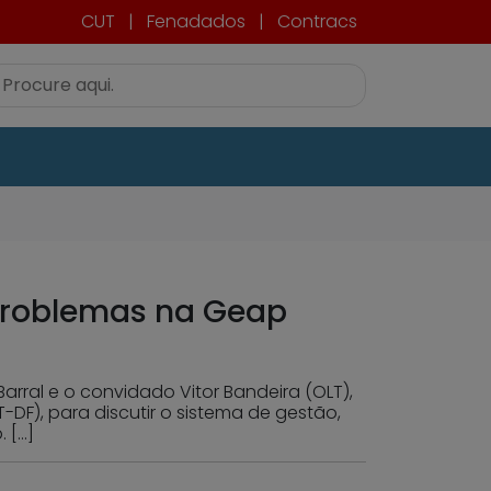
CUT
|
Fenadados
|
Contracs
 problemas na Geap
Barral e o convidado Vitor Bandeira (OLT),
F), para discutir o sistema de gestão,
 […]