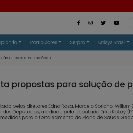
Iplanrio
Particulares
Serpro
Unisys Brasil
olução de problemas na Geap
nta propostas para solução de
tado pelos diretores Edna Rosa, Marcelo Soriano, William 
 dos Deputados, mediada pela deputada Erika Kokay (PT-D
medidas para o fortalecimento do Plano de Saúde Geap.