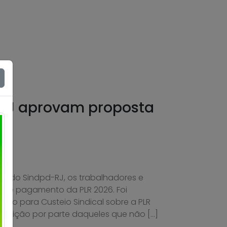
 RJ aprovam proposta
de do Sindpd-RJ, os trabalhadores e
 de pagamento da PLR 2026. Foi
o para Custeio Sindical sobre a PLR
oposição por parte daqueles que não […]