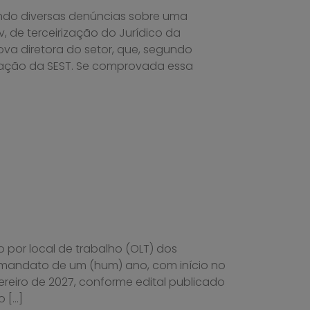
ndo diversas denúncias sobre uma
v, de terceirização do Jurídico da
a diretora do setor, que, segundo
ntação da SEST. Se comprovada essa
o por local de trabalho (OLT) dos
 mandato de um (hum) ano, com início no
ereiro de 2027, conforme edital publicado
o […]