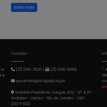
Saiba mais
Contato
LG
 e
(21) 2516-2620
/
(21) 2516-5668
*
A
a e
di
secretaria@sindpdrj.org.br
co
pr
Avenida Presidente Vargas, 502 - 12º e 13º
Andares - Centro - Rio de Janeiro - CEP:
20071-000