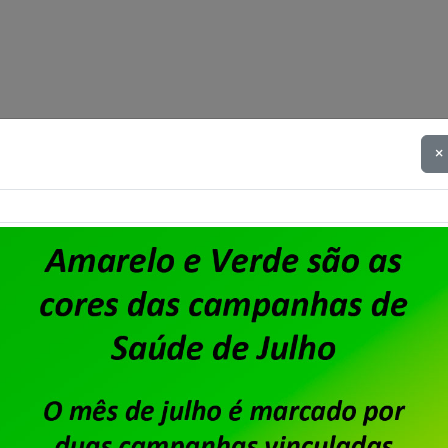
×
Dataprev: trabalhadores do
da PLR 2026
Publicado por
Imprensa
em
31/07/2026
.
Em assembleia realizada ontem, 30 de julho, na se
trabalhadoras da Dataprev aprovaram a proposta
aprovada também a cobrança de 6% de Contribuiçã
2026, com desconto limitado a 240,00 e direito a 