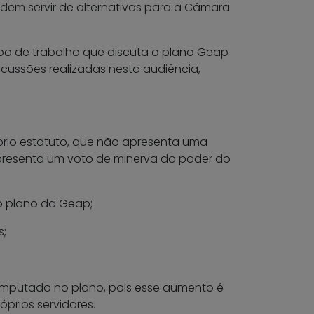
odem servir de alternativas para a Câmara
po de trabalho que discuta o plano Geap
scussões realizadas nesta audiência,
prio estatuto, que não apresenta uma
presenta um voto de minerva do poder do
do plano da Geap;
s;
i imputado no plano, pois esse aumento é
óprios servidores.