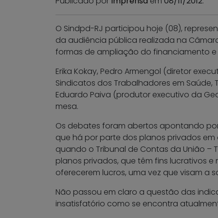
Publicado por
Imprensa
em
08/11/2012
.
O Sindpd-RJ participou hoje (08), represen
da audiência pública realizada na Câmara
formas de ampliação do financiamento e
Erika Kokay, Pedro Armengol (diretor exec
Sindicatos dos Trabalhadores em Saúde, Tr
Eduardo Paiva (produtor executivo da Gea
mesa.
Os debates foram abertos apontando pont
que há por parte dos planos privados em 
quando o Tribunal de Contas da União – T
planos privados, que têm fins lucrativos
oferecerem lucros, uma vez que visam a s
Não passou em claro a questão das indic
insatisfatório como se encontra atualment