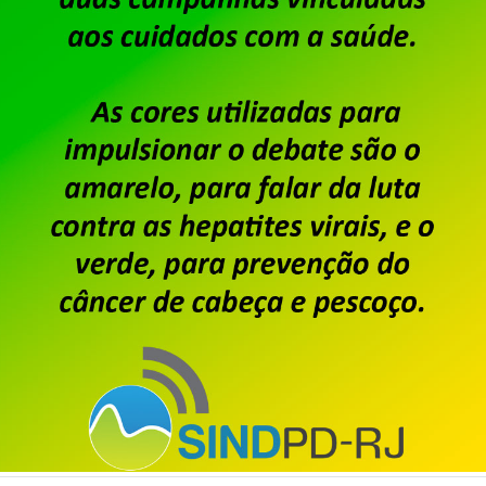
Saiba mais
Dataprev decide mudar sua 
prédio mais caro do Centro
Publicado por
Imprensa
em
23/06/2026
.
A decisão da direção da Dataprev de abandonar s
instalar a empresa em um prédio alugado no Centr
empregadas a angústia de trabalhar num local e
considerar essa decisão da empresa apenas pelo 
financeira, […]
Saiba mais