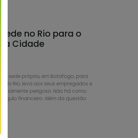
sede no Rio para o
 da Cidade
ua sede própria, em Botafogo, para
o do Rio, leva aos seus empregados e
xtremamente perigoso. Não há como
ângulo financeiro. Além da questão