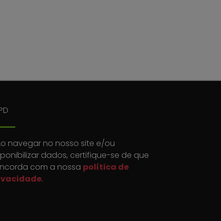
PD
o navegar no nosso site e/ou
sponibilizar dados, certifique-se de que
ncorda com a nossa
política de
ivacidade
.