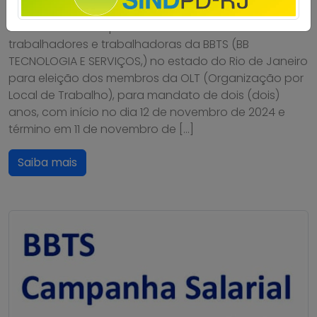
A diretoria do Sindpd-RJ convoca todos os
trabalhadores e trabalhadoras da BBTS (BB
TECNOLOGIA E SERVIÇOS,) no estado do Rio de Janeiro
para eleição dos membros da OLT (Organização por
Local de Trabalho), para mandato de dois (dois)
anos, com início no dia 12 de novembro de 2024 e
término em 11 de novembro de […]
Saiba mais