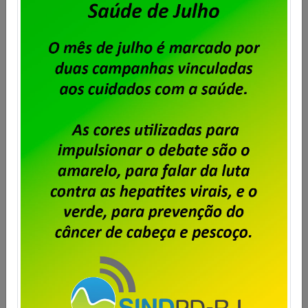
Saiba mais
BBTS – Eleição dos membros da
OLT
Publicado por
Imprensa
em
03/10/2024
.