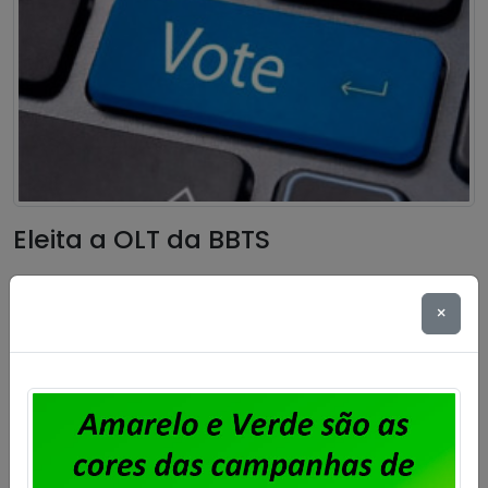
Eleita a OLT da BBTS
Publicado por
Imprensa
em
06/11/2024
.
×
Foi eleita a Organização por Local de Trabalho dos
trabalhadores e trabalhadoras da BBTS. A votação
ocorreu nos dias 4 e 5 de novembro, conforme edital
publicado no site do Sindicato. A chapa Força e
União foi eleita com 94% dos votos para mandato de
dois (dois) anos, com início no dia 12 de novembro […]