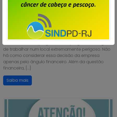
Publicado por
Imprensa
em
23/06/2026
.
A decisão da direção da Dataprev de abandonar
sua sede própria, em Botafogo, para instalar a
empresa em um prédio alugado no Centro do Rio,
leva aos seus empregados e empregadas a angústia
de trabalhar num local extremamente perigoso. Não
há como considerar essa decisão da empresa
apenas pelo ângulo financeiro. Além da questão
financeira, […]
Saiba mais