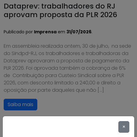
Dataprev: trabalhadores do RJ
aprovam proposta da PLR 2026
Publicado por
Imprensa
em
31/07/2026
.
Em assembleia realizada ontem, 30 de julho, na sede
do Sindpd-RJ, os trabalhadores e trabalhadoras da
Dataprev aprovaram a proposta de pagamento da
PLR 2026. Foi aprovada também a cobrança de 6%
de Contribuição para Custeio Sindical sobre a PLR
2026, com desconto limitado a 240,00 e direito a
oposição por parte daqueles que não […]
Saiba mais
×