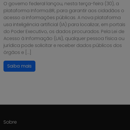
O governo federal lançou, nesta terça-feira (30), a
plataforma Informa.BR, para garantir aos cidadãos o
acesso a informações públicas. A nova plataforma
usa inteligência artificial (IA) para localizar, em portais
do Poder Executivo, os dados procurados. Pela Lei de
Acesso à Informação (LAI), qualquer pessoa física ou
jurídica pode solicitar e receber dados públicos dos
órgãos e […]
Saiba mais
Sobre