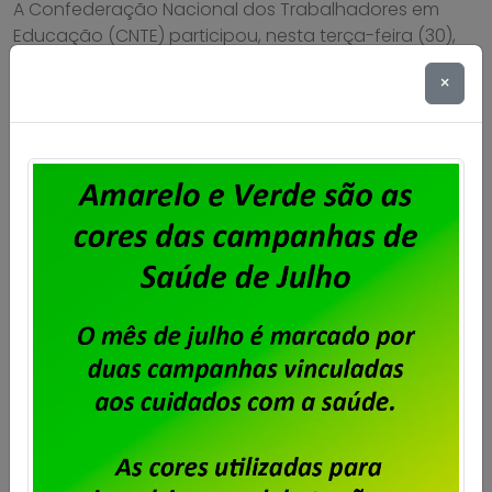
A Confederação Nacional dos Trabalhadores em
Educação (CNTE) participou, nesta terça-feira (30),
de uma audiência pública na Câmara dos
×
Deputados para debater o impacto do tamanho das
turmas na qualidade da educação básica. O tema é
objeto do Projeto de Lei 2551/2026, que estabelece
um limite máximo de estudantes por classe em cada
nível escolar. […]
Saiba mais