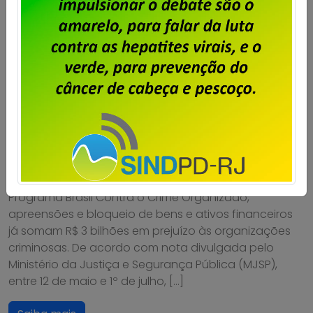
Segurança Pública – Operações
causam R$ 3 bi em prejuízo ao
crime organizado
Publicado por
Imprensa
em
02/07/2026
.
Em menos de dois meses do início das operações do
Programa Brasil Contra o Crime Organizado,
apreensões e bloqueio de bens e ativos financeiros
já somam R$ 3 bilhões em prejuízo às organizações
criminosas. De acordo com nota divulgada pelo
Ministério da Justiça e Segurança Pública (MJSP),
entre 12 de maio e 1º de julho, […]