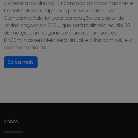
A diretoria do Sindpd-RJ convoca os trabalhadores e
trabalhadoras da IplanRio para assembleia de
Campanha Salarial para aprovação da pauta de
reivindicações de 2025, que será realizada no dia 28
de março, com segunda e última chamada às
13h30m. A assembleia será virtual, e o link com o ID e a
senha da sala da […]
Saiba mais
Sobre