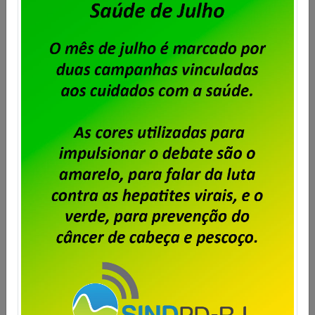
Campanha Salarial IplanRio –
Trabalhadores aprovam pauta de
reivindicações
Publicado por
Imprensa
em
01/04/2025
.
Em assembleia realizada pela diretoria do Sindpd-RJ
no dia 28 de março, os trabalhadores e
trabalhadoras da IplanRio debateram e aprovaram a
pauta de reivindicações da Campanha Salarial
2025/2027, a ser apresentada à empresa Clique no
link abaixo e confira o documento Pauta de