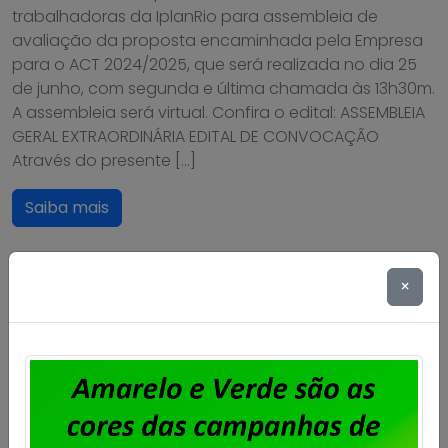
trabalhadoras da IplanRio para assembleia de
avaliação da proposta encaminhada pela Empresa
para o ACT 2024/2025, que será realizada no dia 25
de junho, com segunda e última chamada às 13h30m.
A assembleia será virtual. Confira o edital: ASSEMBLEIA
GERAL EXTRAORDINÁRIA EDITAL DE CONVOCAÇÃO
Através do presente […]
Saiba mais
×