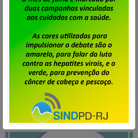
no Rio para o prédio mais caro do
Centro da Cidade
Publicado por
Imprensa
em
23/06/2026
.
A decisão da direção da Dataprev de abandonar
sua sede própria, em Botafogo, para instalar a
empresa em um prédio alugado no Centro do Rio,
leva aos seus empregados e empregadas a angústia
de trabalhar num local extremamente perigoso. Não
há como considerar essa decisão da empresa
apenas pelo ângulo financeiro. Além da questão
financeira, […]
Saiba mais