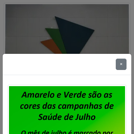
×
Dataprev decide mudar sua sede