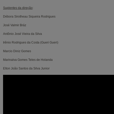
Suplentes da direção
:
Débora Sirotheau Siqueira Rodrigues
José Valmir Bráz
Antônio José Vieira da Silva
Irênio Rodrigues da Costa (Gueri Gueri)
Marcio Diniz Gomes
Marinalva Gomes Teles de Holanda
Elton João Santos da Silva Junior