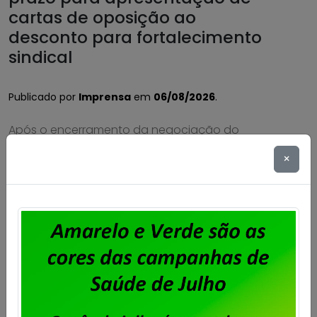
cartas de oposição ao
desconto para fortalecimento
sindical
Publicado por
Imprensa
em
06/08/2026
.
Após o encerramento da negociação do
Acordo de Coletivo de Trabalho (ACT)
×
2026/2028 dos trabalhadores e
trabalhadoras da Unisys Brasil, será cobrada
a Contribuição para Custeio Sindical,
conforme aprovado em assembleia. O
desconto previsto é de 50% de um único dia
de salário vigente do trabalhador, conforme
a cláusula “54ª – Contribuição Para Custeio
Sindical” […]
Saiba mais