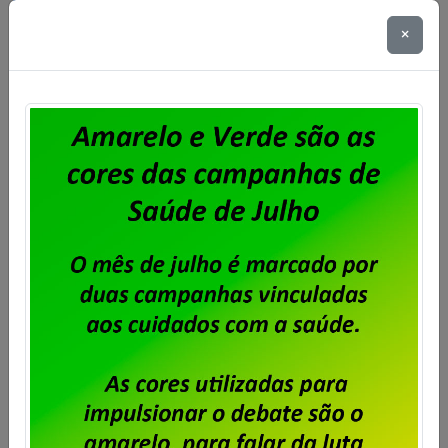
×
BBTS – Eleição dos membros da
OLT
Publicado por
Imprensa
em
03/10/2024
.
A diretoria do Sindpd-RJ convoca todos os