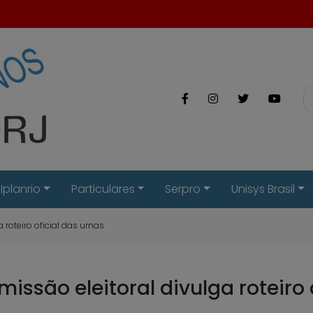
Iplanrio
Particulares
Serpro
Unisys Brasil
 roteiro oficial das urnas
issão eleitoral divulga roteiro 