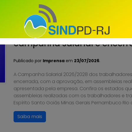
Saiba mais
Unisys Brasil – Proposta da
campanha salarial é encer
Publicado por
Imprensa
em
23/07/2026
.
A Campanha Salarial 2026/2028 dos trabalhadores e
encerrada, com a aprovação, em assembleias real
apresentada pela empresa. Confira os estados qu
assembleias realizadas com os trabalhadores e tra
Espírito Santo Goiás Minas Gerais Pernambuco Rio d
Saiba mais