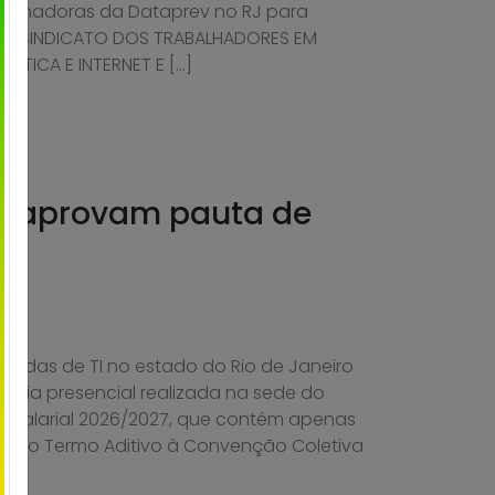
balhadoras da Dataprev no RJ para
ital: SINDICATO DOS TRABALHADORES EM
ÁTICA E INTERNET E […]
es aprovam pauta de
vadas de TI no estado do Rio de Janeiro
eia presencial realizada na sede do
a Salarial 2026/2027, que contém apenas
ado o Termo Aditivo à Convenção Coletiva