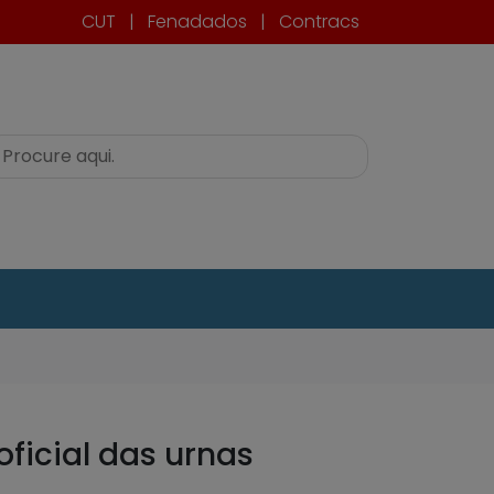
CUT
|
Fenadados
|
Contracs
oficial das urnas