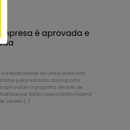
 empresa é aprovada e
rada
 trabalhadoras da Unisys Brasil está
izadas pelos estados, da proposta
e aprovaram a proposta, através de
balhadoras: Bahia Ceará Distrito Federal
e Janeiro […]