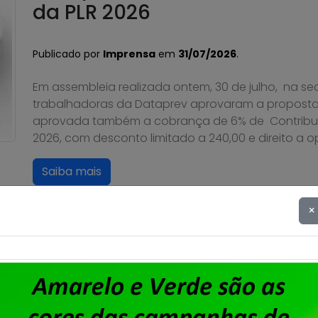
da PLR 2026
Publicado por
Imprensa
em
31/07/2026
.
Em assembleia realizada ontem, 30 de julho, na se
trabalhadoras da Dataprev aprovaram a proposta
aprovada também a cobrança de 6% de Contribuiçã
2026, com desconto limitado a 240,00 e direito a 
Saiba mais
×
Dataprev – Assembleia para 
Publicado por
Imprensa
em
27/07/2026
.
A diretoria do Sindpd-RJ realizará, no dia 30 de ju