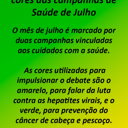
chamada, assembleia com os trabalhadores e tra
debater e deliberar sobre a PLR 2026. Confira o ed
EMPRESAS E SERVIÇOS PÚBLICOS E PRIVADOS DE INFORM
Saiba mais
Particulares – Trabalhador
reivindicações 2026/2027
Publicado por
Imprensa
em
24/07/2026
.
Os trabalhadores e trabalhadoras em empresas pri
debateram e aprovaram ontem (23/07), em assembl
Sindicato, a pauta de reivindicações da Campanh
cláusulas econômicas, pois esse ano será negoci
de Trabalho (CCT). […]