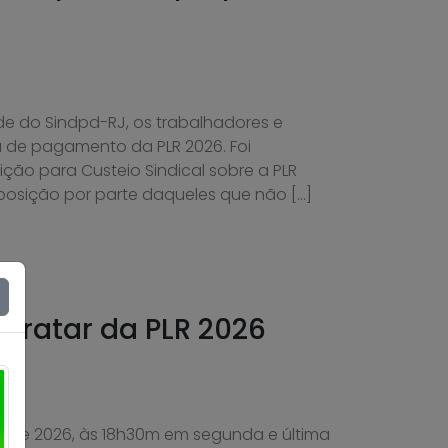
de do Sindpd-RJ, os trabalhadores e
 de pagamento da PLR 2026. Foi
o para Custeio Sindical sobre a PLR
oposição por parte daqueles que não […]
tratar da PLR 2026
lho de 2026, às 18h30m em segunda e última