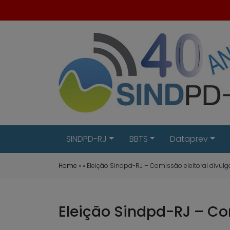
SINDPD-RJ
BBTS
Dataprev
Home
» » Eleição Sindpd-RJ – Comissão eleitoral divulga
Eleição Sindpd-RJ – Com