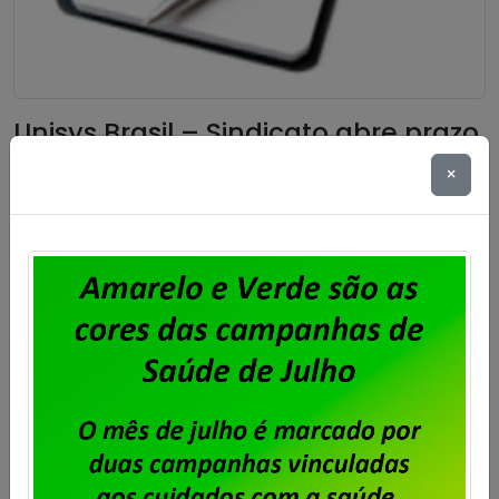
Unisys Brasil – Sindicato abre prazo
para apresentação de cartas de
×
oposição ao desconto para
fortalecimento sindical
Publicado por
Imprensa
em
06/08/2026
.
Após o encerramento da negociação do Acordo de
Coletivo de Trabalho (ACT) 2026/2028 dos
trabalhadores e trabalhadoras da Unisys Brasil, será
cobrada a Contribuição para Custeio Sindical,
conforme aprovado em assembleia. O desconto
previsto é de 50% de um único dia de salário vigente