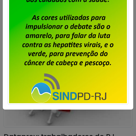
do trabalhador, conforme a cláusula “54ª –
Contribuição Para Custeio Sindical” […]
Saiba mais