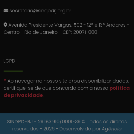
secretaria@sindpdrj.org.br
Avenida Presidente Vargas, 502 - 12º e 13º Andares -
Centro - Rio de Janeiro - CEP: 20071-000
LGPD
*
Ao navegar no nosso site e/ou disponibilizar dados,
certifique-se de que concorda com a nossa
política
de privacidade
.
SINDPD-RJ
- 29.183.910/0001-39
© Todos os direitos
reservados - 2026 - Desenvolvido por
Agência