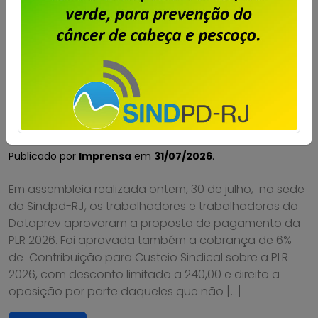
Dataprev: trabalhadores do RJ
aprovam proposta da PLR 2026
Publicado por
Imprensa
em
31/07/2026
.
Em assembleia realizada ontem, 30 de julho, na sede
do Sindpd-RJ, os trabalhadores e trabalhadoras da
Dataprev aprovaram a proposta de pagamento da
PLR 2026. Foi aprovada também a cobrança de 6%
de Contribuição para Custeio Sindical sobre a PLR
2026, com desconto limitado a 240,00 e direito a
oposição por parte daqueles que não […]