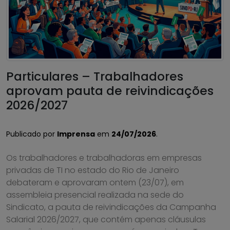
Particulares – Trabalhadores
aprovam pauta de reivindicações
2026/2027
Publicado por
Imprensa
em
24/07/2026
.
Os trabalhadores e trabalhadoras em empresas
privadas de TI no estado do Rio de Janeiro
debateram e aprovaram ontem (23/07), em
assembleia presencial realizada na sede do
Sindicato, a pauta de reivindicações da Campanha
Salarial 2026/2027, que contém apenas cláusulas