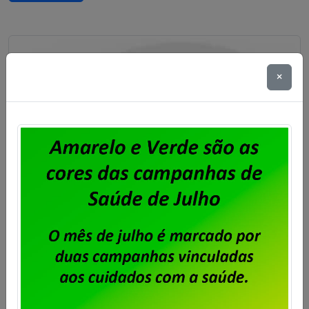
×
Dataprev: trabalhadores do RJ
aprovam proposta da PLR 2026
Publicado por
Imprensa
em
31/07/2026
.