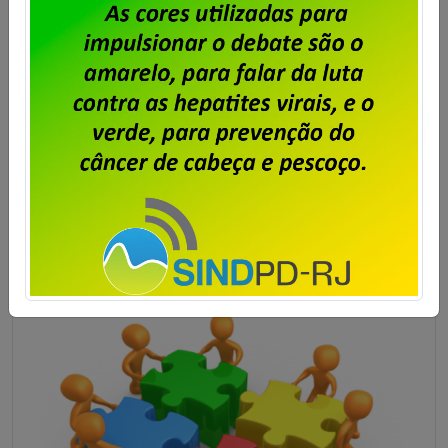
Em assembleia realizada ontem, 30 de julho, na sede
do Sindpd-RJ, os trabalhadores e trabalhadoras da
Dataprev aprovaram a proposta de pagamento da
PLR 2026. Foi aprovada também a cobrança de 6%
de Contribuição para Custeio Sindical sobre a PLR
2026, com desconto limitado a 240,00 e direito a
oposição por parte daqueles que não […]
Saiba mais