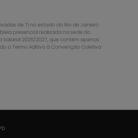
vadas de TI no estado do Rio de Janeiro
eia presencial realizada na sede do
a Salarial 2026/2027, que contém apenas
ado o Termo Aditivo à Convenção Coletiva
PD