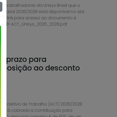
 e trabalhadoras da Unisys Brasil que o
alarial 2026/2028 está disponível no site
. O link para acesso ao documento é
/08/18-ACT_Unisys_2026_2028.pdf
re prazo para
oposição ao desconto
l
 Coletivo de Trabalho (ACT) 2026/2028
l, será cobrada a Contribuição para
ia. O desconto previsto é de 50% de um