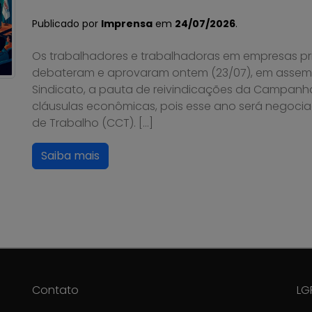
Publicado por
Imprensa
em
24/07/2026
.
Os trabalhadores e trabalhadoras em empresas pri
debateram e aprovaram ontem (23/07), em assembl
Sindicato, a pauta de reivindicações da Campanh
cláusulas econômicas, pois esse ano será negoci
de Trabalho (CCT). […]
Saiba mais
Contato
LG