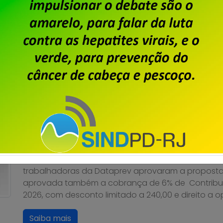
único dia de salário vigente do trabalhador, confo
Custeio Sindical” […]
Saiba mais
Dataprev: trabalhadores do
da PLR 2026
Publicado por
Imprensa
em
31/07/2026
.
Em assembleia realizada ontem, 30 de julho, na se
trabalhadoras da Dataprev aprovaram a proposta
aprovada também a cobrança de 6% de Contribuiçã
2026, com desconto limitado a 240,00 e direito a 
Saiba mais