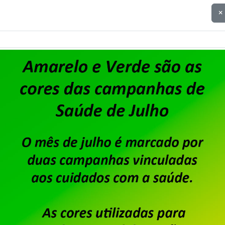
A diretoria do Sindpd-RJ informa aos trabalhadores
×
Acordo Coletivo de Trabalho relativo à Campanha S
do sindicato, para conhecimento de todos e todas
https://sindpdrj.org.br/wp-content/uploads/2026
Saiba mais
Unisys Brasil – Sindicato ab
apresentação de cartas de 
para fortalecimento sindica
Publicado por
Imprensa
em
06/08/2026
.
Após o encerramento da negociação do Acordo de
dos trabalhadores e trabalhadoras da Unisys Brasi
Custeio Sindical, conforme aprovado em assemble