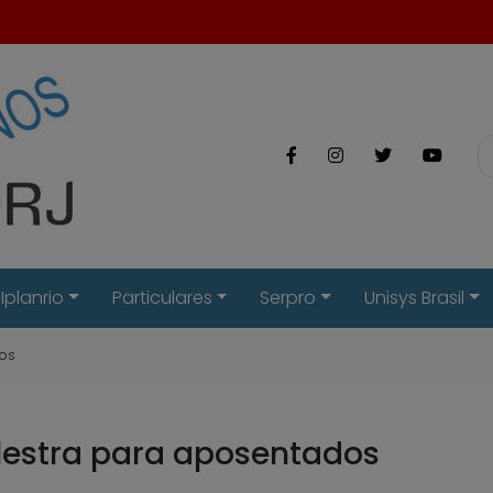
Iplanrio
Particulares
Serpro
Unisys Brasil
dos
estra para aposentados