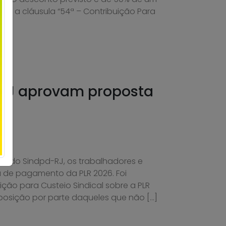
rme a cláusula “54ª – Contribuição Para
 RJ aprovam proposta
de do Sindpd-RJ, os trabalhadores e
 de pagamento da PLR 2026. Foi
o para Custeio Sindical sobre a PLR
oposição por parte daqueles que não […]