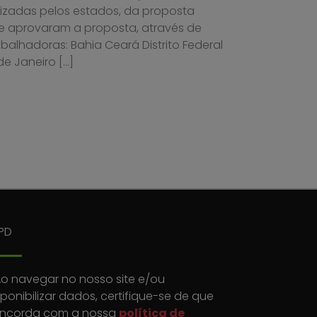
izadas pelos estados, da proposta
e aprovaram a proposta, através de
balhadoras: Bahia Ceará Distrito Federal
e Janeiro […]
PD
o navegar no nosso site e/ou
sponibilizar dados, certifique-se de que
ncorda com a nossa
política de