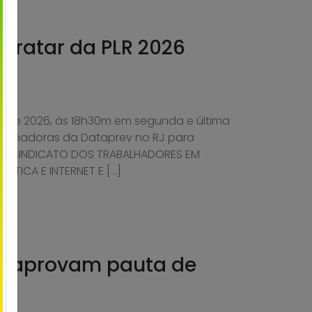
tratar da PLR 2026
lho de 2026, às 18h30m em segunda e última
balhadoras da Dataprev no RJ para
ital: SINDICATO DOS TRABALHADORES EM
ÁTICA E INTERNET E […]
es aprovam pauta de