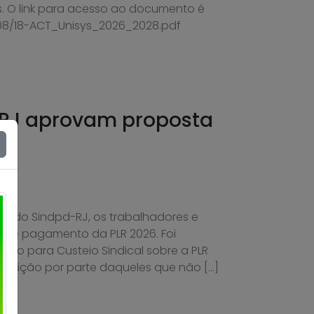
. O link para acesso ao documento é
/08/18-ACT_Unisys_2026_2028.pdf
 RJ aprovam proposta
de do Sindpd-RJ, os trabalhadores e
 de pagamento da PLR 2026. Foi
o para Custeio Sindical sobre a PLR
oposição por parte daqueles que não […]