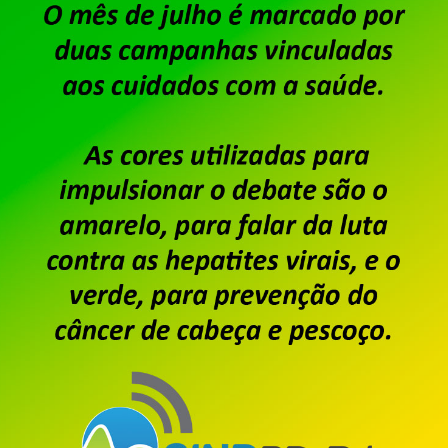
Dataprev – Assembleia para 
Publicado por
Imprensa
em
27/07/2026
.
A diretoria do Sindpd-RJ realizará, no dia 30 de ju
chamada, assembleia com os trabalhadores e tra
debater e deliberar sobre a PLR 2026. Confira o ed
EMPRESAS E SERVIÇOS PÚBLICOS E PRIVADOS DE INFORM
Saiba mais
Particulares – Trabalhador
reivindicações 2026/2027