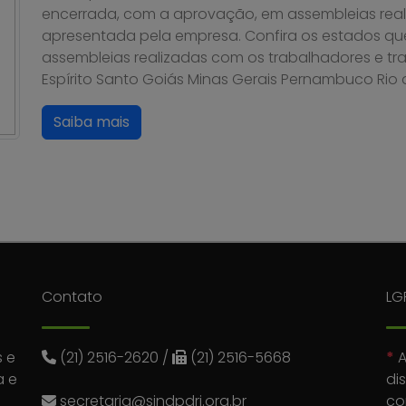
encerrada, com a aprovação, em assembleias real
apresentada pela empresa. Confira os estados qu
assembleias realizadas com os trabalhadores e tra
Espírito Santo Goiás Minas Gerais Pernambuco Rio d
Saiba mais
Contato
LG
 e
(21) 2516-2620
/
(21) 2516-5668
*
A
a e
di
secretaria@sindpdrj.org.br
co