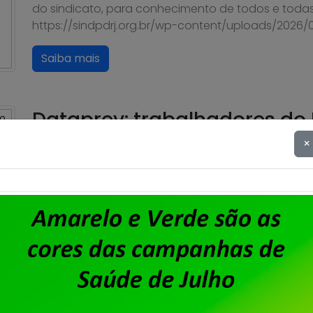
do sindicato, para conhecimento de todos e todas
https://sindpdrj.org.br/wp-content/uploads/2026
Saiba mais
Dataprev: trabalhadores do
da PLR 2026
×
Publicado por
Imprensa
em
31/07/2026
.
Em assembleia realizada ontem, 30 de julho, na se
trabalhadoras da Dataprev aprovaram a proposta
aprovada também a cobrança de 6% de Contribuiçã
2026, com desconto limitado a 240,00 e direito a 
Saiba mais