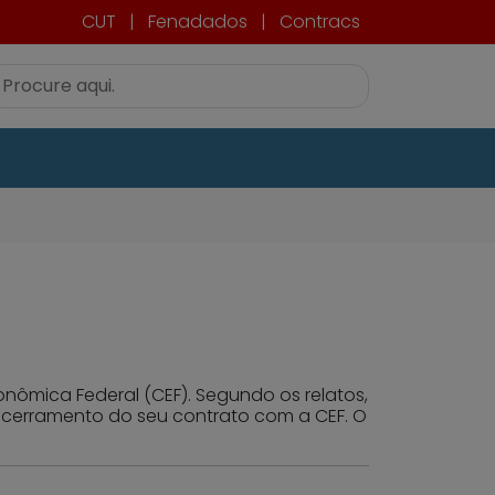
CUT
|
Fenadados
|
Contracs
nômica Federal (CEF). Segundo os relatos,
ncerramento do seu contrato com a CEF. O