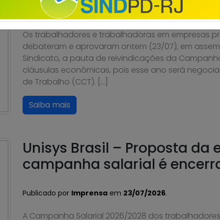
Publicado por
Imprensa
em
24/07/2026
.
Os trabalhadores e trabalhadoras em empresas pri
debateram e aprovaram ontem (23/07), em assembl
Sindicato, a pauta de reivindicações da Campanh
cláusulas econômicas, pois esse ano será negoci
de Trabalho (CCT). […]
Saiba mais
Unisys Brasil – Proposta da
campanha salarial é encer
Publicado por
Imprensa
em
23/07/2026
.
A Campanha Salarial 2026/2028 dos trabalhadores e