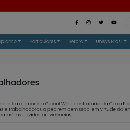
Iplanrio
Particulares
Serpro
Unisys Brasil
alhadores
a contra a empresa Global Web, contratada da Caixa Eco
s e trabalhadoras a pedirem demissão, em virtude do e
omará as devidas providências.