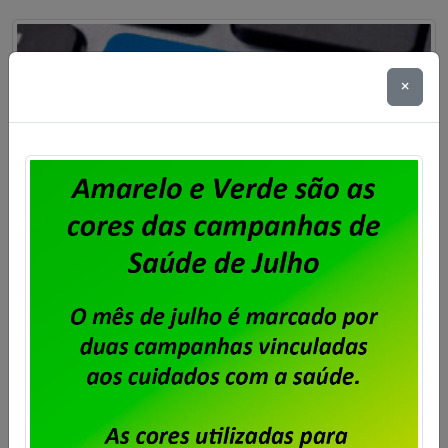
×
Eleita a OLT da BBTS
Publicado por
Imprensa
em
06/11/2024
.
Foi eleita a Organização por Local de Trabalho dos
trabalhadores e trabalhadoras da BBTS. A votação
ocorreu nos dias 4 e 5 de novembro, conforme edital
publicado no site do Sindicato. A chapa Força e