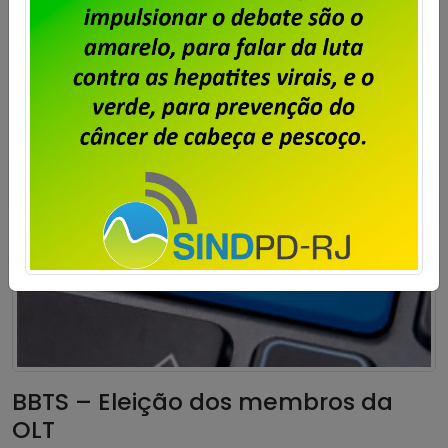
União foi eleita com 94% dos votos para mandato de
dois (dois) anos, com início no dia 12 de novembro […]
Saiba mais
BBTS – Eleição dos membros da
OLT