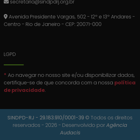
secretaria@sindpdrj.org.br
Avenida Presidente Vargas, 502 - 12º e 13º Andares -
Centro - Rio de Janeiro - CEP: 20071-000
LGPD
*
Ao navegar no nosso site e/ou disponibilizar dados,
certifique-se de que concorda com a nossa
política
de privacidade
.
SINDPD-RJ
- 29.183.910/0001-39
© Todos os direitos
reservados - 2026 - Desenvolvido por
Agência
Audacis