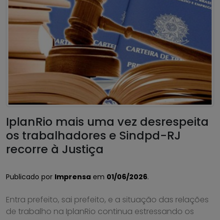
IplanRio mais uma vez desrespeita
os trabalhadores e Sindpd-RJ
recorre à Justiça
Publicado por
Imprensa
em
01/06/2026
.
Entra prefeito, sai prefeito, e a situação das relações
de trabalho na IplanRio continua estressando os