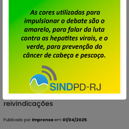
Campanha Salarial IplanRio –
Trabalhadores aprovam pauta de
reivindicações
Publicado por
Imprensa
em
01/04/2025
.