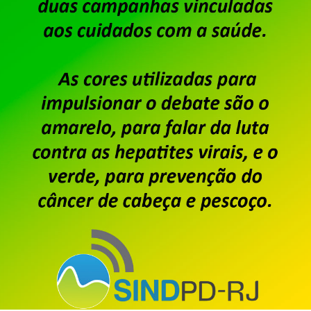
Dataprev – Assembleia para tr
Publicado por
Imprensa
em
27/07/2026
.
A diretoria do Sindpd-RJ realizará, no dia 30 de jul
chamada, assembleia com os trabalhadores e trabalh
deliberar sobre a PLR 2026. Confira o edital: SI
SERVIÇOS PÚBLICOS E PRIVADOS DE INFORMÁTICA E 
Saiba mais
Particulares – Trabalhadores 
reivindicações 2026/2027