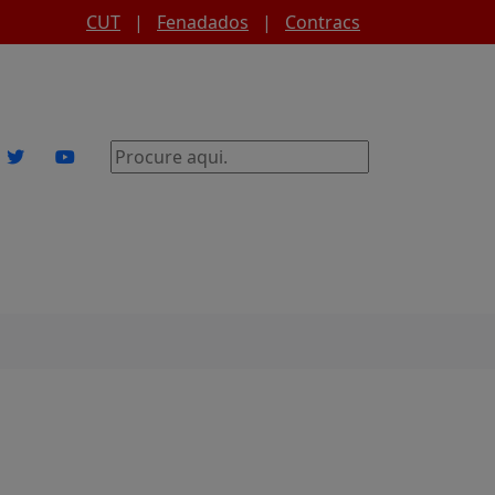
CUT
|
Fenadados
|
Contracs