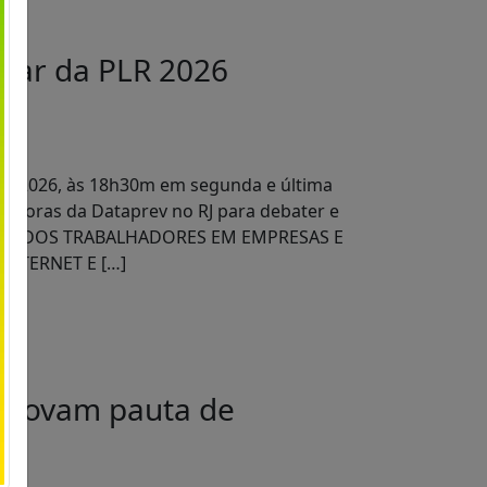
atar da PLR 2026
ho de 2026, às 18h30m em segunda e última
adoras da Dataprev no RJ para debater e
NDICATO DOS TRABALHADORES EM EMPRESAS E
INTERNET E […]
aprovam pauta de