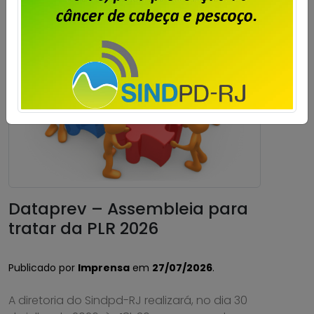
Dataprev – Assembleia para
tratar da PLR 2026
Publicado por
Imprensa
em
27/07/2026
.
A diretoria do Sindpd-RJ realizará, no dia 30