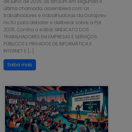
de julho de 2026, às 18h30m em segunda e
última chamada, assembleia com os
trabalhadores e trabalhadoras da Dataprev
no RJ para debater e deliberar sobre a PLR
2026. Confira o edital: SINDICATO DOS
TRABALHADORES EM EMPRESAS E SERVIÇOS
PÚBLICOS E PRIVADOS DE INFORMÁTICA E
INTERNET E […]
Saiba mais