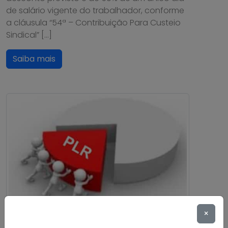
de salário vigente do trabalhador, conforme
a cláusula “54ª – Contribuição Para Custeio
Sindical” […]
Saiba mais
×