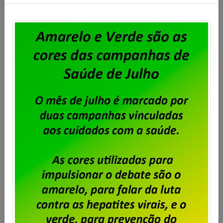
Dataprev: trabalhadores do
RJ aprovam proposta da PLR
2026
Publicado por
Imprensa
em
31/07/2026
.
Em assembleia realizada ontem, 30 de julho,
na sede do Sindpd-RJ, os trabalhadores e
trabalhadoras da Dataprev aprovaram a
proposta de pagamento da PLR 2026. Foi
aprovada também a cobrança de 6% de
Contribuição para Custeio Sindical sobre a
PLR 2026, com desconto limitado a 240,00 e
direito a oposição por parte daqueles que
não […]
Saiba mais