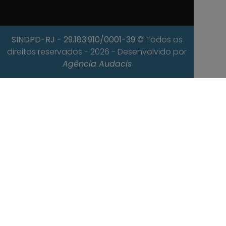
SINDPD-RJ
- 29.183.910/0001-39
© Todos os
direitos reservados - 2026 - Desenvolvido por
Agência Audacis