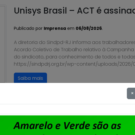
Unisys Brasil – ACT é assina
Publicado por
Imprensa
em
06/08/2026
.
A diretoria do Sindpd-RJ informa aos trabalhadores
Acordo Coletivo de Trabalho relativo à Campanha S
do sindicato, para conhecimento de todos e todas
https://sindpdrj.org.br/wp-content/uploads/2026
Saiba mais
×
Unisys Brasil – Sindicato ab
apresentação de cartas de 
para fortalecimento sindica