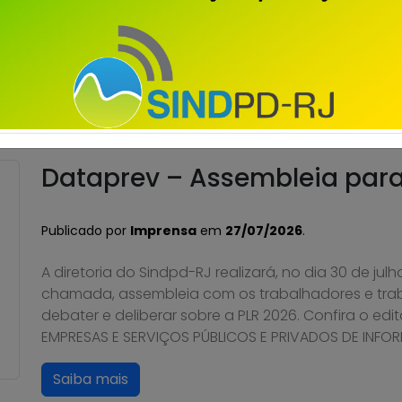
trabalhadoras da Dataprev aprovaram a proposta
aprovada também a cobrança de 6% de Contribuiçã
2026, com desconto limitado a 240,00 e direito a 
Saiba mais
Dataprev – Assembleia para 
Publicado por
Imprensa
em
27/07/2026
.
A diretoria do Sindpd-RJ realizará, no dia 30 de ju
chamada, assembleia com os trabalhadores e tra
debater e deliberar sobre a PLR 2026. Confira o ed
EMPRESAS E SERVIÇOS PÚBLICOS E PRIVADOS DE INFORM
Saiba mais