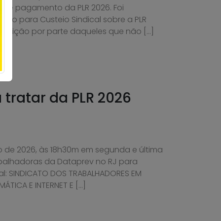
 de pagamento da PLR 2026. Foi
o para Custeio Sindical sobre a PLR
oposição por parte daqueles que não […]
tratar da PLR 2026
lho de 2026, às 18h30m em segunda e última
balhadoras da Dataprev no RJ para
ital: SINDICATO DOS TRABALHADORES EM
ÁTICA E INTERNET E […]