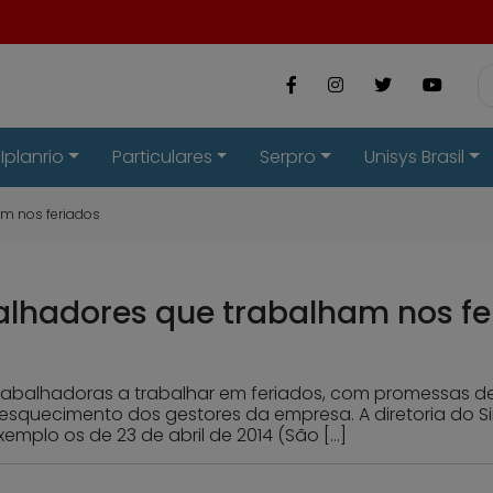
Iplanrio
Particulares
Serpro
Unisys Brasil
am nos feriados
balhadores que trabalham nos f
 trabalhadoras a trabalhar em feriados, com promessas
 esquecimento dos gestores da empresa. A diretoria do
mplo os de 23 de abril de 2014 (São […]