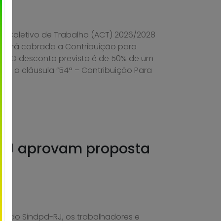
 Coletivo de Trabalho (ACT) 2026/2028
l, será cobrada a Contribuição para
ia. O desconto previsto é de 50% de um
rme a cláusula “54ª – Contribuição Para
 RJ aprovam proposta
de do Sindpd-RJ, os trabalhadores e