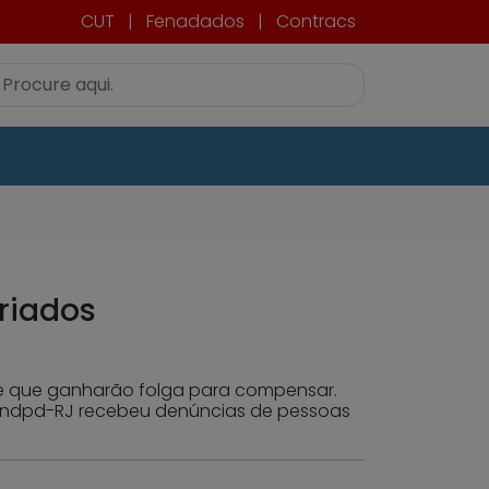
CUT
|
Fenadados
|
Contracs
eriados
 de que ganharão folga para compensar.
 Sindpd-RJ recebeu denúncias de pessoas