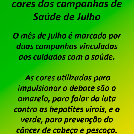
Publicado por
Imprensa
em
06/08/2026
.
Após o encerramento da negociação do Acordo de
dos trabalhadores e trabalhadoras da Unisys Brasi
Custeio Sindical, conforme aprovado em assemble
único dia de salário vigente do trabalhador, confo
Custeio Sindical” […]
Saiba mais
Dataprev: trabalhadores do
da PLR 2026
Publicado por
Imprensa
em
31/07/2026
.
Em assembleia realizada ontem, 30 de julho, na se