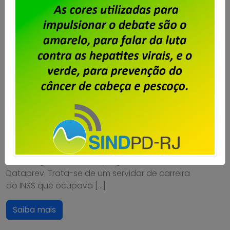
Operação Sem Desconto.
Nota do Sindpd-DF
Publicado por
Imprensa
em
20/03/2026
.
“O SINDPD-DF acompanha com profunda
preocupação a nova fase da operação
“Sem Desconto” da Polícia Federal e a
decisão do STF de afastar Alan Santos da
Diretoria de Relacionamento e Negócios.
Diferentemente do que vem sendo noticiado,
o investigado não é empregado efetivo da
Dataprev. Trata-se de um servidor de carreira
do INSS que ocupava […]
Saiba mais