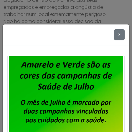
alugado no Centro do Rio, leva aos seus
empregados e empregadas a angústia de
trabalhar num local extremamente perigoso.
Não há como considerar essa decisão da
empresa apenas pelo ângulo financeiro.
×
Além da questão financeira, […]
Saiba mais