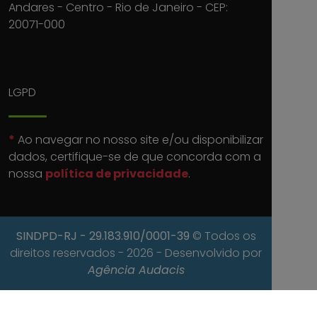
Andares - Centro - Rio de Janeiro - CEP:
20071-000
LGPD
*
Ao navegar no nosso site e/ou disponibilizar
dados, certifique-se de que concorda com a
nossa
política de privacidade
.
SINDPD-RJ
- 29.183.910/0001-39
© Todos os
direitos reservados - 2026 - Desenvolvido por
Agência Audacis