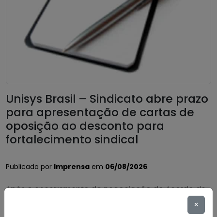
Unisys Brasil – Sindicato abre prazo
para apresentação de cartas de
oposição ao desconto para
fortalecimento sindical
Publicado por
Imprensa
em
06/08/2026
.
Após o encerramento da negociação do Acordo de
Coletivo de Trabalho (ACT) 2026/2028 dos
×
trabalhadores e trabalhadoras da Unisys Brasil, será