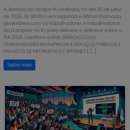
A diretoria do Sindpd-RJ realizará, no dia 30 de julho
de 2026, às 18h30m em segunda e última chamada,
assembleia com os trabalhadores e trabalhadoras
da Dataprev no RJ para debater e deliberar sobre a
PLR 2026. Confira o edital: SINDICATO DOS
TRABALHADORES EM EMPRESAS E SERVIÇOS PÚBLICOS E
PRIVADOS DE INFORMÁTICA E INTERNET E […]
Saiba mais