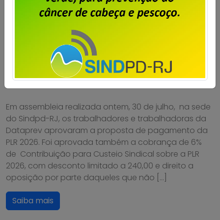
Dataprev: trabalhadores do RJ
aprovam proposta da PLR 2026
Publicado por
Imprensa
em
31/07/2026
.
Em assembleia realizada ontem, 30 de julho, na sede
do Sindpd-RJ, os trabalhadores e trabalhadoras da
Dataprev aprovaram a proposta de pagamento da
PLR 2026. Foi aprovada também a cobrança de 6%
de Contribuição para Custeio Sindical sobre a PLR
2026, com desconto limitado a 240,00 e direito a
oposição por parte daqueles que não […]
Saiba mais