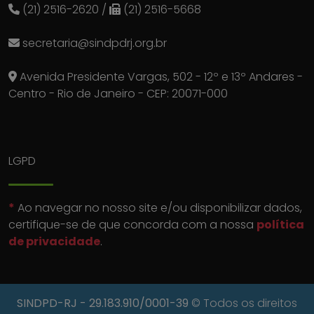
(21) 2516-2620
/
(21) 2516-5668
secretaria@sindpdrj.org.br
Avenida Presidente Vargas, 502 - 12º e 13º Andares -
Centro - Rio de Janeiro - CEP: 20071-000
LGPD
*
Ao navegar no nosso site e/ou disponibilizar dados,
certifique-se de que concorda com a nossa
política
de privacidade
.
SINDPD-RJ
- 29.183.910/0001-39
© Todos os direitos