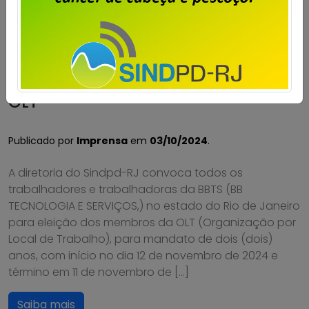
BBTS – Eleição dos membros da
OLT
Publicado por
Imprensa
em
03/10/2024
.
A diretoria do Sindpd-RJ convoca todos os
trabalhadores e trabalhadoras da BBTS (BB
TECNOLOGIA E SERVIÇOS,) no estado do Rio de Janeiro
para eleição dos membros da OLT (Organização por
Local de Trabalho), para mandato de dois (dois)
anos, com início no dia 12 de novembro de 2024 e
término em 11 de novembro de […]
Saiba mais