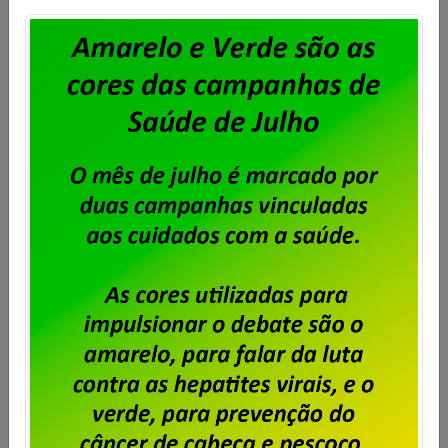
Publicado por
Imprensa
em
06/11/2024
.
Foi eleita a Organização por Local de Trabalho dos
trabalhadores e trabalhadoras da BBTS. A votação
ocorreu nos dias 4 e 5 de novembro, conforme edital
publicado no site do Sindicato. A chapa Força e
União foi eleita com 94% dos votos para mandato de
dois (dois) anos, com início no dia 12 de novembro […]
Saiba mais