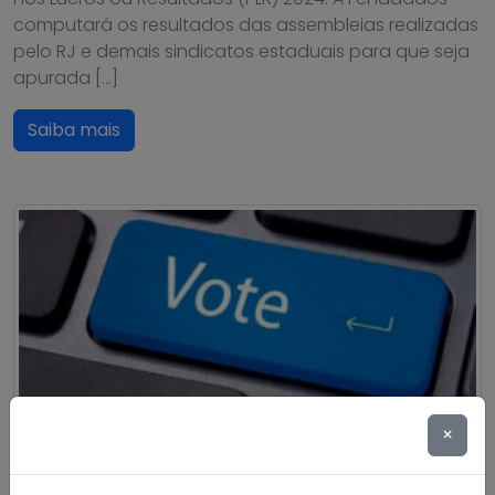
computará os resultados das assembleias realizadas
pelo RJ e demais sindicatos estaduais para que seja
apurada […]
Saiba mais
×
Eleita a OLT da BBTS