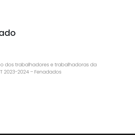
nado
lho dos trabalhadores e trabalhadoras da
CT 2023-2024 – Fenadados