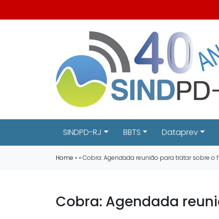
SINDPD-RJ
BBTS
Dataprev
Home
» » Cobra: Agendada reunião para tratar sobre o 
Cobra: Agendada reuniã