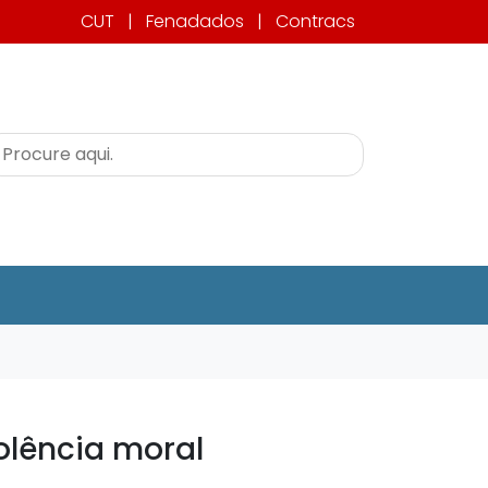
CUT
|
Fenadados
|
Contracs
olência moral