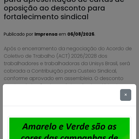
oposição ao desconto para
fortalecimento sindical
Publicado por
Imprensa
em
06/08/2026
.
Após o encerramento da negociação do Acordo de
Coletivo de Trabalho (ACT) 2026/2028 dos
trabalhadores e trabalhadoras da Unisys Brasil, será
cobrada a Contribuição para Custeio Sindical,
conforme aprovado em assembleia. O desconto
previsto é de 50% de um único dia de salário vigente
do trabalhador, conforme a cláusula “54ª –
×
Contribuição Para Custeio Sindical” […]
Saiba mais