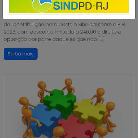
do Sindpd-RJ, os trabalhadores e trabalhadoras da
Dataprev aprovaram a proposta de pagamento da
PLR 2026. Foi aprovada também a cobrança de 6%
de Contribuição para Custeio Sindical sobre a PLR
2026, com desconto limitado a 240,00 e direito a
oposição por parte daqueles que não […]
Saiba mais