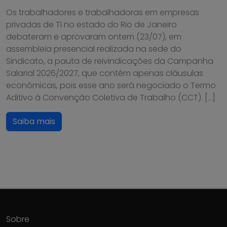
Os trabalhadores e trabalhadoras em empresas
privadas de TI no estado do Rio de Janeiro
debateram e aprovaram ontem (23/07), em
assembleia presencial realizada na sede do
Sindicato, a pauta de reivindicações da Campanha
Salarial 2026/2027, que contém apenas cláusulas
econômicas, pois esse ano será negociado o Termo
Aditivo à Convenção Coletiva de Trabalho (CCT). […]
Saiba mais
Sobre