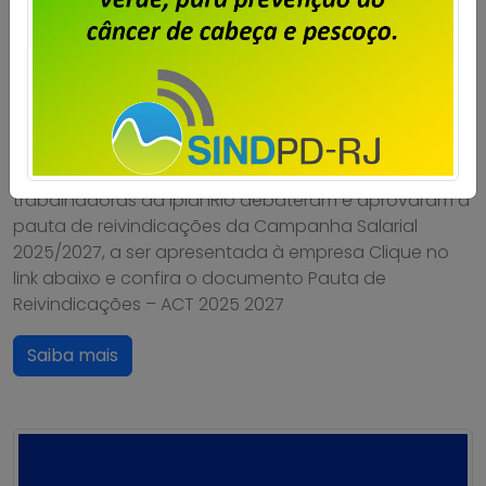
Trabalhadores aprovam pauta de
reivindicações
Publicado por
Imprensa
em
01/04/2025
.
Em assembleia realizada pela diretoria do Sindpd-RJ
no dia 28 de março, os trabalhadores e
trabalhadoras da IplanRio debateram e aprovaram a
pauta de reivindicações da Campanha Salarial
2025/2027, a ser apresentada à empresa Clique no
link abaixo e confira o documento Pauta de
Reivindicações – ACT 2025 2027
Saiba mais