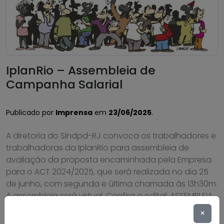
IplanRio – Assembleia de
Campanha Salarial
Publicado por
Imprensa
em
23/06/2025
.
A diretoria do Sindpd-RJ convoca os trabalhadores e
trabalhadoras da IplanRio para assembleia de
avaliação da proposta encaminhada pela Empresa
para o ACT 2024/2025, que será realizada no dia 25
de junho, com segunda e última chamada às 13h30m.
A assembleia será virtual. Confira o edital: ASSEMBLEIA
GERAL EXTRAORDINÁRIA EDITAL DE CONVOCAÇÃO
×
Através do presente […]