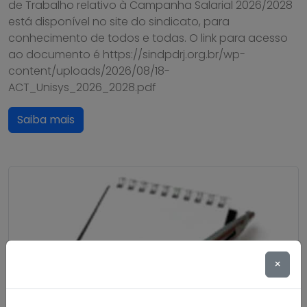
de Trabalho relativo à Campanha Salarial 2026/2028
está disponível no site do sindicato, para
conhecimento de todos e todas. O link para acesso
ao documento é https://sindpdrj.org.br/wp-
content/uploads/2026/08/18-
ACT_Unisys_2026_2028.pdf
Saiba mais
×