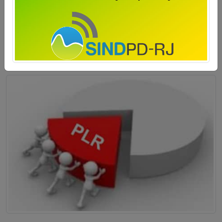
do trabalhador, conforme a cláusula “54ª –
Contribuição Para Custeio Sindical” […]
Saiba mais