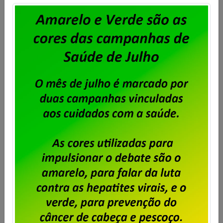
Unisys Brasil – Sindicato abre prazo
para apresentação de cartas de
oposição ao desconto para
fortalecimento sindical
Publicado por
Imprensa
em
06/08/2026
.
Após o encerramento da negociação do Acordo de
Coletivo de Trabalho (ACT) 2026/2028 dos
trabalhadores e trabalhadoras da Unisys Brasil, será
cobrada a Contribuição para Custeio Sindical,
conforme aprovado em assembleia. O desconto
previsto é de 50% de um único dia de salário vigente