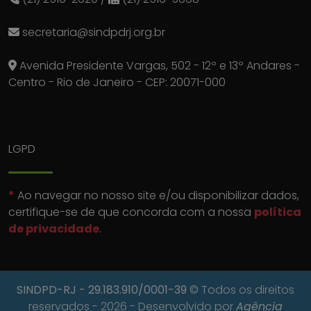
secretaria@sindpdrj.org.br
Avenida Presidente Vargas, 502 - 12º e 13º Andares -
Centro - Rio de Janeiro - CEP: 20071-000
LGPD
*
Ao navegar no nosso site e/ou disponibilizar dados,
certifique-se de que concorda com a nossa
política
de privacidade
.
SINDPD-RJ
- 29.183.910/0001-39
© Todos os direitos
reservados - 2026 - Desenvolvido por
Agência