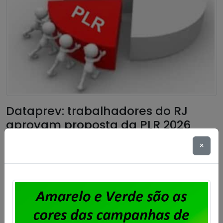
Dataprev: trabalhadores do RJ
aprovam proposta da PLR 2026
×
Publicado por
Imprensa
em
31/07/2026
.
Em assembleia realizada ontem, 30 de julho, na sede
do Sindpd-RJ, os trabalhadores e trabalhadoras da
Dataprev aprovaram a proposta de pagamento da
PLR 2026. Foi aprovada também a cobrança de 6%