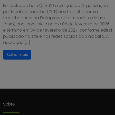
Foi realizada hoje (03/02) a eleição da Organização
por local de trabalho (OLT) dos trabalhadores e
trabalhadoras da Dataprev, para mandato de um
(hum) ano, com início no dia 05 de fevereiro de 2026
e término em 04 de fevereiro de 2027, conforme edital
publicado no site e nas redes sociais do Sindicato. A
apuração […]
Saiba mais
Sobre