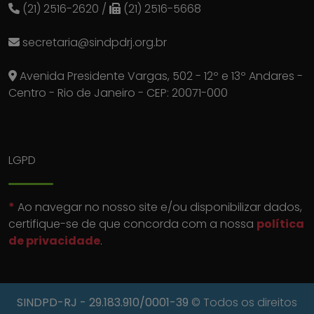
(21) 2516-2620
/
(21) 2516-5668
secretaria@sindpdrj.org.br
Avenida Presidente Vargas, 502 - 12º e 13º Andares -
Centro - Rio de Janeiro - CEP: 20071-000
LGPD
*
Ao navegar no nosso site e/ou disponibilizar dados,
certifique-se de que concorda com a nossa
política
de privacidade
.
SINDPD-RJ
- 29.183.910/0001-39
© Todos os direitos