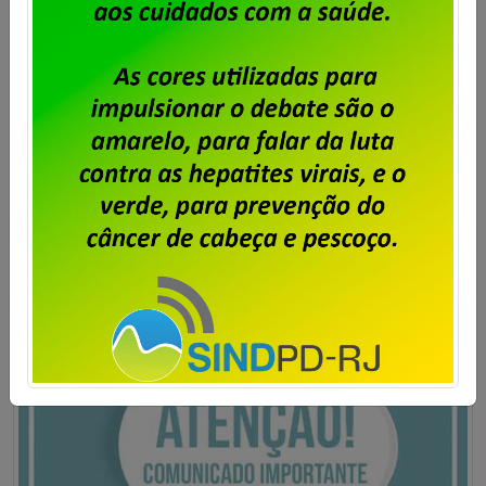
Publicado por
Imprensa
em
23/06/2026
.
A decisão da direção da Dataprev de abandonar
sua sede própria, em Botafogo, para instalar a
empresa em um prédio alugado no Centro do Rio,
leva aos seus empregados e empregadas a angústia
de trabalhar num local extremamente perigoso. Não
há como considerar essa decisão da empresa
apenas pelo ângulo financeiro. Além da questão
financeira, […]
Saiba mais