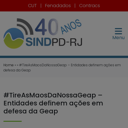
CUT
|
Fenadados
|
Contracs
Menu
Home
» » #TireAsMaosDaNossaGeap – Entidades definem ações em
defesa da Geap
#TireAsMaosDaNossaGeap –
Entidades definem ações em
defesa da Geap