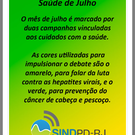
Dataprev – Assembleia para
tratar da PLR 2026
Publicado por
Imprensa
em
27/07/2026
.
A diretoria do Sindpd-RJ realizará, no dia 30
de julho de 2026, às 18h30m em segunda e
última chamada, assembleia com os
trabalhadores e trabalhadoras da Dataprev
no RJ para debater e deliberar sobre a PLR
2026. Confira o edital: SINDICATO DOS
TRABALHADORES EM EMPRESAS E SERVIÇOS
PÚBLICOS E PRIVADOS DE INFORMÁTICA E
INTERNET E […]