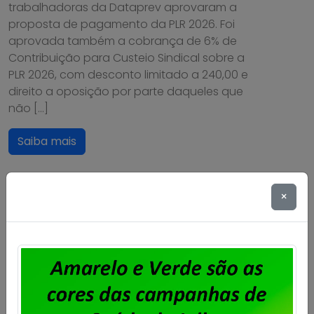
trabalhadoras da Dataprev aprovaram a
proposta de pagamento da PLR 2026. Foi
aprovada também a cobrança de 6% de
Contribuição para Custeio Sindical sobre a
PLR 2026, com desconto limitado a 240,00 e
direito a oposição por parte daqueles que
não […]
Saiba mais
×