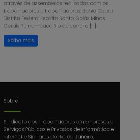
através de assembleias realizadas com os
trabalhadores e trabalhadoras: Bahia Ceará
Distrito Federal Espírito Santo Goiás Minas
Gerais Pernambuco Rio de Janeiro […]
Saiba mais
Sobre
Sindicato dos Trabalhadores em Empresas e
Serviços Públicos e Privados de Informática e
Internet e Similares do Rio de Janeiro.