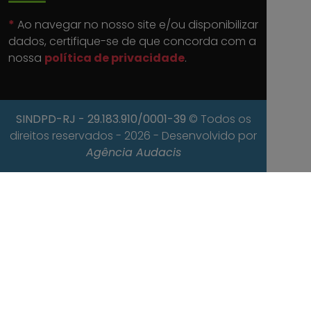
*
Ao navegar no nosso site e/ou disponibilizar
dados, certifique-se de que concorda com a
nossa
política de privacidade
.
SINDPD-RJ
- 29.183.910/0001-39
© Todos os
direitos reservados - 2026 - Desenvolvido por
Agência Audacis