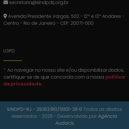
secretaria@sindpdrj.org.br
Avenida Presidente Vargas, 502 - 12º e 13º Andares -
Centro - Rio de Janeiro - CEP: 20071-000
LGPD
*
Ao navegar no nosso site e/ou disponibilizar dados,
certifique-se de que concorda com a nossa
política
de privacidade
.
SINDPD-RJ
- 29.183.910/0001-39
© Todos os direitos
reservados - 2026 - Desenvolvido por
Agência
Audacis