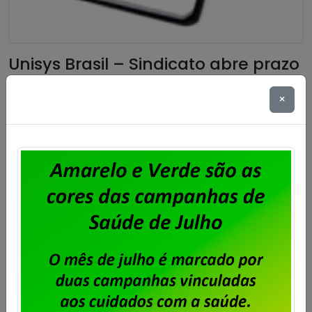
Unisys Brasil – Sindicato abre prazo
para apresentação de cartas de
×
oposição ao desconto para
fortalecimento sindical
Publicado por
Imprensa
em
06/08/2026
.
Após o encerramento da negociação do Acordo de
Coletivo de Trabalho (ACT) 2026/2028 dos
trabalhadores e trabalhadoras da Unisys Brasil, será
cobrada a Contribuição para Custeio Sindical,
conforme aprovado em assembleia. O desconto
previsto é de 50% de um único dia de salário vigente
do trabalhador, conforme a cláusula “54ª –
Contribuição Para Custeio Sindical” […]