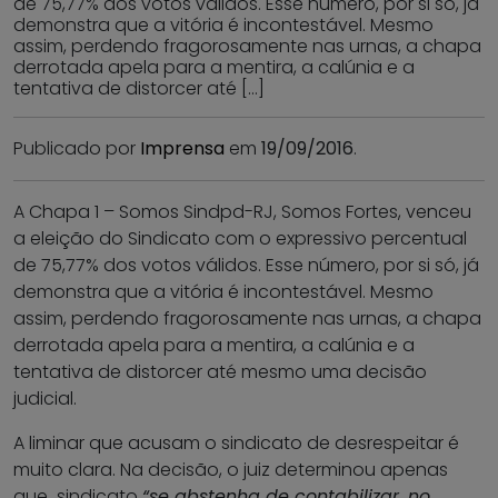
de 75,77% dos votos válidos. Esse número, por si só, já
demonstra que a vitória é incontestável. Mesmo
assim, perdendo fragorosamente nas urnas, a chapa
derrotada apela para a mentira, a calúnia e a
tentativa de distorcer até […]
Publicado por
Imprensa
em
19/09/2016
.
A Chapa 1 – Somos Sindpd-RJ, Somos Fortes, venceu
a eleição do Sindicato com o expressivo percentual
de 75,77% dos votos válidos. Esse número, por si só, já
demonstra que a vitória é incontestável. Mesmo
assim, perdendo fragorosamente nas urnas, a chapa
derrotada apela para a mentira, a calúnia e a
tentativa de distorcer até mesmo uma decisão
judicial.
A liminar que acusam o sindicato de desrespeitar é
muito clara. Na decisão, o juiz determinou apenas
que sindicato
“se abstenha de contabilizar, no