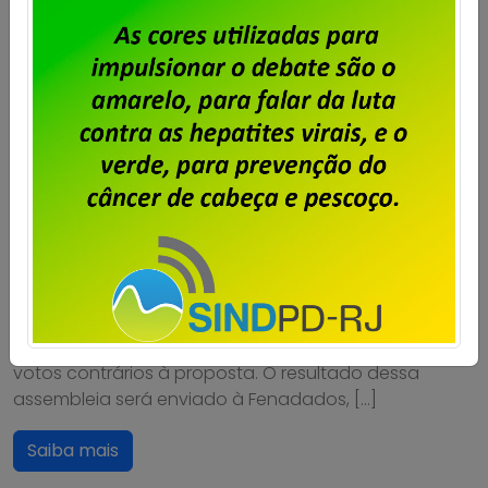
Unisys Brasil – Trabalhadores do RJ
aprovam proposta da empresa
Publicado por
Imprensa
em
16/07/2026
.
Em assembleia realizada hoje, 16/07, pela diretoria do
Sindpd-RJ, os trabalhadores e trabalhadoras da
Unisys Brasil aprovaram a proposta apresentada pela
empresa na última mesa de negociação da
Campanha Salarial 2026/2028. O resultado da
votação foi: 89,70% de votos favoráveis e 10,30% de
votos contrários à proposta. O resultado dessa
assembleia será enviado à Fenadados, […]
Saiba mais