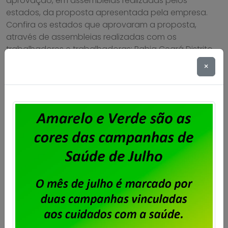
aprovação, em assembleias realizadas pelos
estados, da proposta apresentada pela empresa.
Confira os estados que aprovaram a proposta,
através de assembleias realizadas com os
trabalhadores e trabalhadoras: Bahia Ceará Distrito
Federal Espírito Santo Goiás Minas Gerais
×
Pernambuco Rio de Janeiro […]
Saiba mais