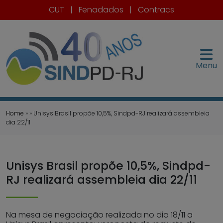
CUT
|
Fenadados
|
Contracs
Menu
Home
» » Unisys Brasil propõe 10,5%, Sindpd-RJ realizará assembleia
dia 22/11
Unisys Brasil propõe 10,5%, Sindpd-
RJ realizará assembleia dia 22/11
Na mesa de negociação realizada no dia 18/11 a