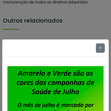
manutenção de todos os direitos adquiridos
Outros relacionados
×
Unisys Brasil – ACT é assinado e