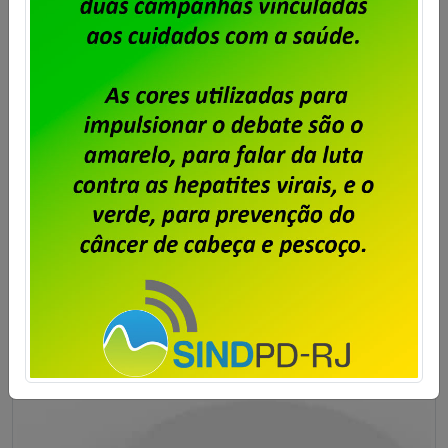
está disponível
Publicado por
Imprensa
em
06/08/2026
.
A diretoria do Sindpd-RJ informa aos trabalhadores e
trabalhadoras da Unisys Brasil que o Acordo Coletivo
de Trabalho relativo à Campanha Salarial 2026/2028
está disponível no site do sindicato, para
conhecimento de todos e todas. O link para acesso
ao documento é https://sindpdrj.org.br/wp-
content/uploads/2026/08/18-
ACT_Unisys_2026_2028.pdf
Saiba mais