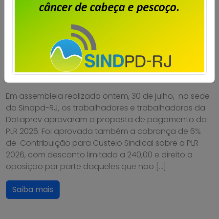
Dataprev: trabalhadores do RJ
aprovam proposta da PLR 2026
Publicado por
Imprensa
em
31/07/2026
.
Em assembleia realizada ontem, 30 de julho, na sede
do Sindpd-RJ, os trabalhadores e trabalhadoras da
Dataprev aprovaram a proposta de pagamento da
PLR 2026. Foi aprovada também a cobrança de 6%
de Contribuição para Custeio Sindical sobre a PLR
2026, com desconto limitado a 240,00 e direito a
oposição por parte daqueles que não […]
Saiba mais