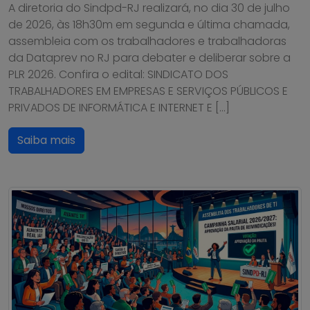
A diretoria do Sindpd-RJ realizará, no dia 30 de julho
de 2026, às 18h30m em segunda e última chamada,
assembleia com os trabalhadores e trabalhadoras
da Dataprev no RJ para debater e deliberar sobre a
PLR 2026. Confira o edital: SINDICATO DOS
TRABALHADORES EM EMPRESAS E SERVIÇOS PÚBLICOS E
PRIVADOS DE INFORMÁTICA E INTERNET E […]
Saiba mais