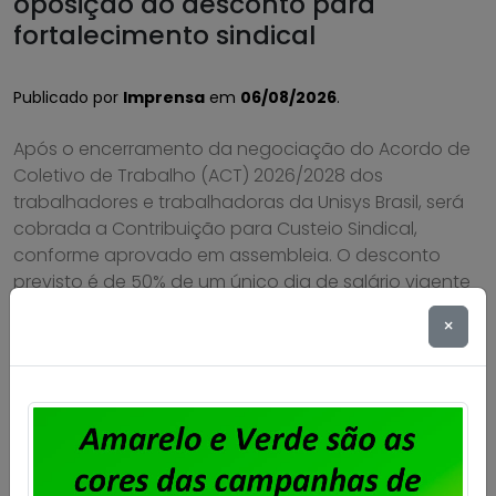
oposição ao desconto para
fortalecimento sindical
Publicado por
Imprensa
em
06/08/2026
.
Após o encerramento da negociação do Acordo de
Coletivo de Trabalho (ACT) 2026/2028 dos
trabalhadores e trabalhadoras da Unisys Brasil, será
cobrada a Contribuição para Custeio Sindical,
conforme aprovado em assembleia. O desconto
previsto é de 50% de um único dia de salário vigente
do trabalhador, conforme a cláusula “54ª –
×
Contribuição Para Custeio Sindical” […]
Saiba mais