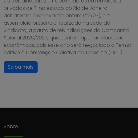
Os trabalhadores e trabalhadoras em empresas
privadas de TI no estado do Rio de Janeiro
debateram e aprovaram ontem (23/07), em
assembleia presencial realizada na sede do
Sindicato, a pauta de reivindicações da Campanha
Salarial 2026/2027, que contém apenas cláusulas
econômicas, pois esse ano será negociado o Termo
Aditivo à Convenção Coletiva de Trabalho (CCT). […]
Saiba mais
Sobre