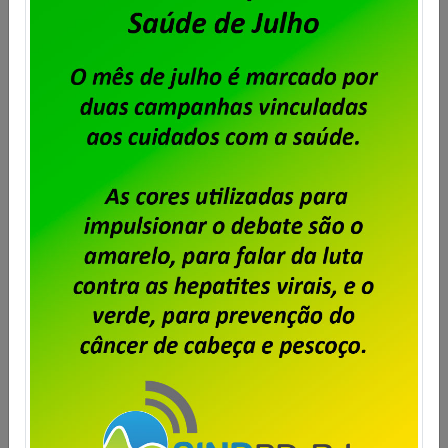
Dataprev: trabalhadores do RJ
aprovam proposta da PLR 2026
Publicado por
Imprensa
em
31/07/2026
.
Em assembleia realizada ontem, 30 de julho, na sede
do Sindpd-RJ, os trabalhadores e trabalhadoras da