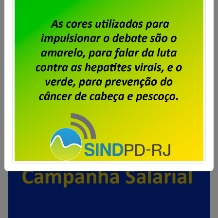
Em assembleia realizada pela diretoria do Sindpd-RJ
no dia 28 de março, os trabalhadores e
trabalhadoras da IplanRio debateram e aprovaram a
pauta de reivindicações da Campanha Salarial
2025/2027, a ser apresentada à empresa Clique no
link abaixo e confira o documento Pauta de
Reivindicações – ACT 2025 2027
Saiba mais