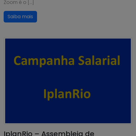
Zoom é o […]
Saiba mais
IplanRio – Assembleia de