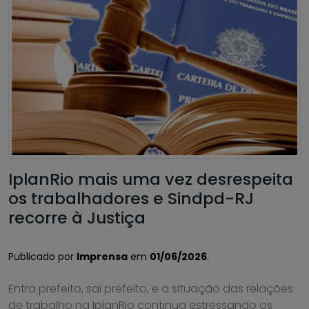
IplanRio mais uma vez desrespeita
os trabalhadores e Sindpd-RJ
recorre à Justiça
Publicado por
Imprensa
em
01/06/2026
.
Entra prefeito, sai prefeito, e a situação das relações
de trabalho na IplanRio continua estressando os