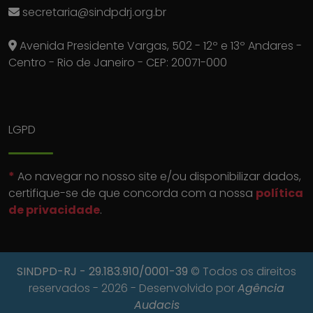
secretaria@sindpdrj.org.br
Avenida Presidente Vargas, 502 - 12º e 13º Andares -
Centro - Rio de Janeiro - CEP: 20071-000
LGPD
*
Ao navegar no nosso site e/ou disponibilizar dados,
certifique-se de que concorda com a nossa
política
de privacidade
.
SINDPD-RJ
- 29.183.910/0001-39
© Todos os direitos
reservados - 2026 - Desenvolvido por
Agência
Audacis