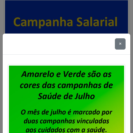
×
Campanha Salarial IplanRio –
Trabalhadores aprovam pauta de
reivindicações
Publicado por
Imprensa
em
01/04/2025
.