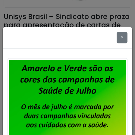
Unisys Brasil – Sindicato abre prazo
para apresentação de cartas de
oposição ao desconto para
×
fortalecimento sindical
Publicado por
Imprensa
em
06/08/2026
.
Após o encerramento da negociação do Acordo de
Coletivo de Trabalho (ACT) 2026/2028 dos
trabalhadores e trabalhadoras da Unisys Brasil, será
cobrada a Contribuição para Custeio Sindical,
conforme aprovado em assembleia. O desconto
previsto é de 50% de um único dia de salário vigente
do trabalhador, conforme a cláusula “54ª –
Contribuição Para Custeio Sindical” […]