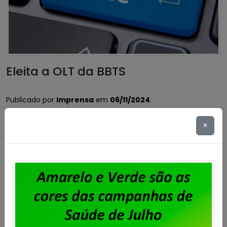
Eleita a OLT da BBTS
Publicado por
Imprensa
em
06/11/2024
.
Foi eleita a Organização por Local de Trabalho dos
×
trabalhadores e trabalhadoras da BBTS. A votação
ocorreu nos dias 4 e 5 de novembro, conforme edital
publicado no site do Sindicato. A chapa Força e
União foi eleita com 94% dos votos para mandato de
dois (dois) anos, com início no dia 12 de novembro […]
Saiba mais