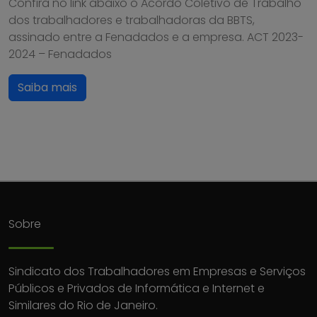
Confira no link abaixo o Acordo Coletivo de Trabalho
dos trabalhadores e trabalhadoras da BBTS,
assinado entre a Fenadados e a empresa. ACT 2023-
2024 – Fenadados
Saiba mais
Sobre
Sindicato dos Trabalhadores em Empresas e Serviços
Públicos e Privados de Informática e Internet e
Similares do Rio de Janeiro.