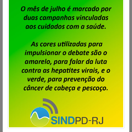
BBTS – Eleição dos membros da
OLT
Publicado por
Imprensa
em
03/10/2024
.
A diretoria do Sindpd-RJ convoca todos os
trabalhadores e trabalhadoras da BBTS (BB