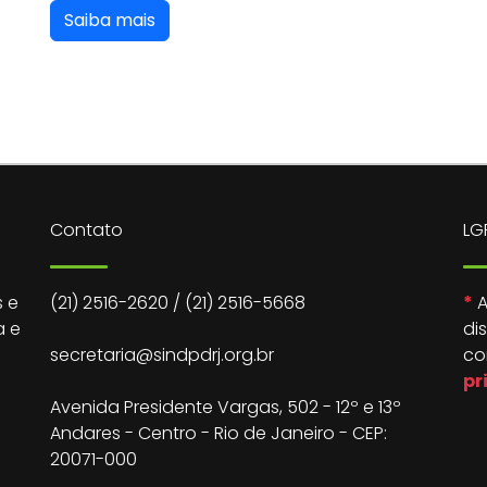
Saiba mais
Contato
LG
 e
(21) 2516-2620
/
(21) 2516-5668
*
A
a e
di
secretaria@sindpdrj.org.br
co
pr
Avenida Presidente Vargas, 502 - 12º e 13º
Andares - Centro - Rio de Janeiro - CEP:
20071-000