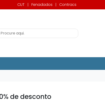
CUT
|
Fenadados
|
Contracs
0% de desconto