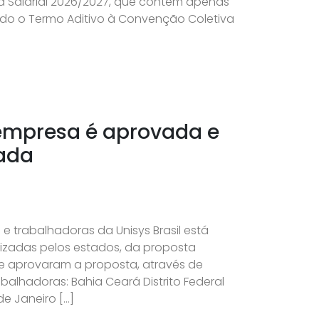
a Salarial 2026/2027, que contém apenas
ado o Termo Aditivo à Convenção Coletiva
 empresa é aprovada e
rada
 trabalhadoras da Unisys Brasil está
izadas pelos estados, da proposta
e aprovaram a proposta, através de
balhadoras: Bahia Ceará Distrito Federal
e Janeiro […]