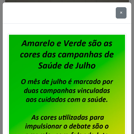
×
Dataprev decide mudar sua sede
no Rio para o prédio mais caro do
Centro da Cidade
Publicado por
Imprensa
em
23/06/2026
.
A decisão da direção da Dataprev de abandonar
sua sede própria, em Botafogo, para instalar a
empresa em um prédio alugado no Centro do Rio,
leva aos seus empregados e empregadas a angústia
de trabalhar num local extremamente perigoso. Não
há como considerar essa decisão da empresa
apenas pelo ângulo financeiro. Além da questão
financeira, […]