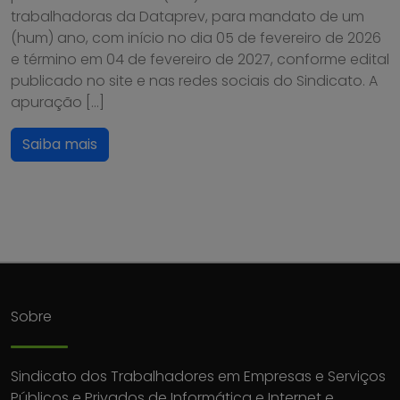
trabalhadoras da Dataprev, para mandato de um
(hum) ano, com início no dia 05 de fevereiro de 2026
e término em 04 de fevereiro de 2027, conforme edital
publicado no site e nas redes sociais do Sindicato. A
apuração […]
Saiba mais
Sobre
Sindicato dos Trabalhadores em Empresas e Serviços
Públicos e Privados de Informática e Internet e