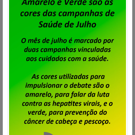
Campanha Salarial IplanRio –
Trabalhadores aprovam pauta de
reivindicações
Publicado por
Imprensa
em
01/04/2025
.
Em assembleia realizada pela diretoria do Sindpd-RJ