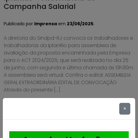
Campanha Salarial
Publicado por
Imprensa
em
23/06/2025
.
A diretoria do Sindpd-RJ convoca os trabalhadores e
trabalhadoras da IplanRio para assembleia de
avaliação da proposta encaminhada pela Empresa
para o ACT 2024/2025, que será realizada no dia 25
de junho, com segunda e última chamada às 13h30m.
A assembleia será virtual. Confira o edital: ASSEMBLEIA
GERAL EXTRAORDINÁRIA EDITAL DE CONVOCAÇÃO
Através do presente […]
Saiba mais
×