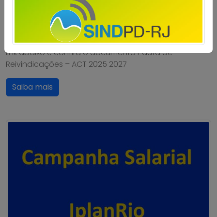
no dia 28 de março, os trabalhadores e
trabalhadoras da IplanRio debateram e aprovaram a
pauta de reivindicações da Campanha Salarial
2025/2027, a ser apresentada à empresa Clique no
link abaixo e confira o documento Pauta de
Reivindicações – ACT 2025 2027
Saiba mais