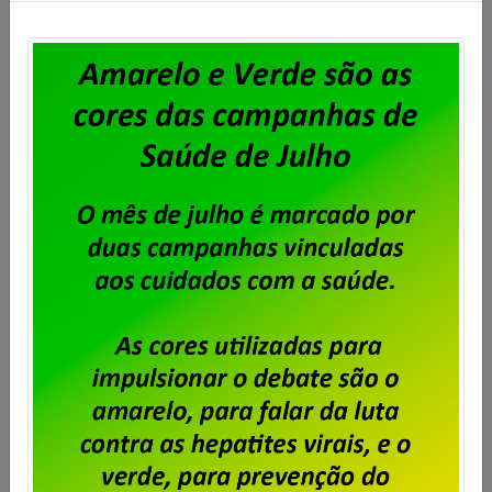
Dataprev: trabalhadores do RJ
aprovam proposta da PLR 2026
Publicado por
Imprensa
em
31/07/2026
.
Em assembleia realizada ontem, 30 de julho, na sede
do Sindpd-RJ, os trabalhadores e trabalhadoras da
Dataprev aprovaram a proposta de pagamento da
PLR 2026. Foi aprovada também a cobrança de 6%
de Contribuição para Custeio Sindical sobre a PLR
2026, com desconto limitado a 240,00 e direito a
oposição por parte daqueles que não […]
Saiba mais