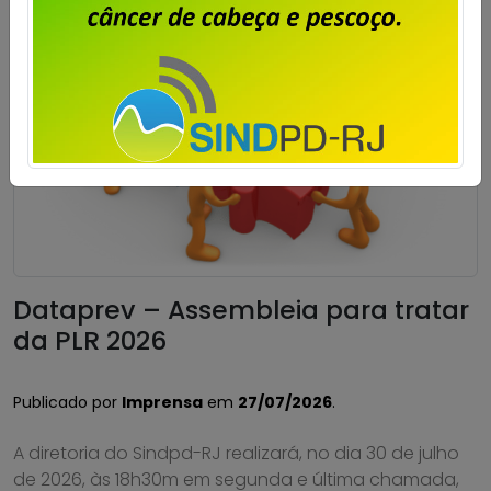
Dataprev – Assembleia para tratar
da PLR 2026
Publicado por
Imprensa
em
27/07/2026
.
A diretoria do Sindpd-RJ realizará, no dia 30 de julho
de 2026, às 18h30m em segunda e última chamada,