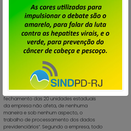
unidades de desenvolvimento, localizadas
nas cidades de Fortaleza, João Pessoa,
Natal, Rio de Janeiro e Florianópolis. O
atendimento operacional e técnico é feito
pelas 27 regionais, uma em cada capital.
No começo de janeiro, a Dataprev, cotada
pelo governo para ser privatizada,
anunciou que vai demitir 493 funcionários
e fechar filiais em 20 Estados. O
enxugamento de quadros é parte de
processo de redução de despesas.
Em nota, a Dataprev afirma que “o
fechamento das 20 unidades estaduais
da empresa não afeta, de nenhuma
maneira e sob nenhum aspecto, o
trabalho de processamento dos dados
previdenciários”. Segundo a empresa, todo