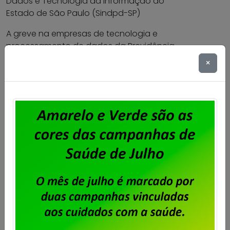
Dados e Tecnologia da Informação do
Estado de São Paulo (Sindpd-SP)
A greve na empresas de tecnologia e
processamento de dados da Previdência
Social já acontece em outras capitais e
×
ocorre após cortes e demissões na
empresa. “O desmonte da estatal
responsável pelo processamento de
dados previdenciários vem atrasando o
recebimento de pensões e
aposentadorias em todo o país”, afirma o
sindicato, em comunicado.
Ainda conforme a entidade, a empresa
possui atualmente mais de 3,5 mil
funcionários em todo o Brasil. A estrutura
conta com três data centers, localizados
nas cidades do Rio de Janeiro, São Paulo e
Brasília. A empresa tem ainda cinco