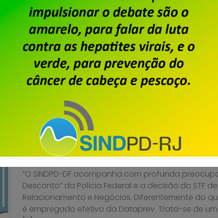
A decisão da direção da Dataprev de abandonar s
instalar a empresa em um prédio alugado no Centr
empregadas a angústia de trabalhar num local e
considerar essa decisão da empresa apenas pelo 
financeira, […]
Saiba mais
Operação Sem Desconto. No
Publicado por
Imprensa
em
20/03/2026
.
“O SINDPD-DF acompanha com profunda preocupa
Desconto” da Polícia Federal e a decisão do STF de
Relacionamento e Negócios. Diferentemente do qu
é empregado efetivo da Dataprev. Trata-se de um 