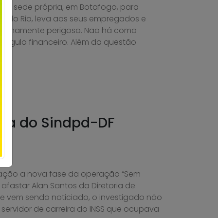
ua sede própria, em Botafogo, para
o do Rio, leva aos seus empregados e
xtremamente perigoso. Não há como
ângulo financeiro. Além da questão
ta do Sindpd-DF
ção a nova fase da operação “Sem
 afastar Alan Santos da Diretoria de
e vem sendo noticiado, o investigado não
servidor de carreira do INSS que ocupava