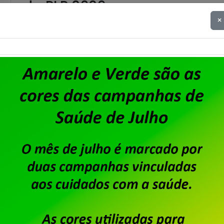
da PLR 2026
×
Publicado por
Imprensa
em
31/07/2026
.
Em assembleia realizada ontem, 30 de julho, na se
trabalhadoras da Dataprev aprovaram a proposta
aprovada também a cobrança de 6% de Contribuiçã
2026, com desconto limitado a 240,00 e direito a 
Saiba mais
Dataprev decide mudar sua 
prédio mais caro do Centro
Publicado por
Imprensa
em
23/06/2026
.