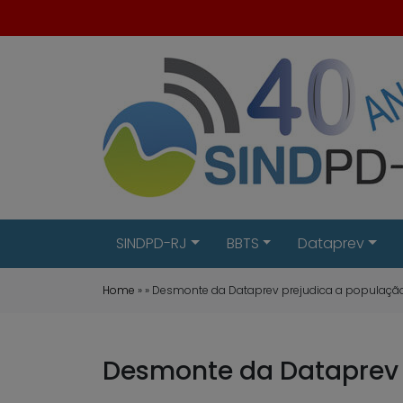
SINDPD-RJ
BBTS
Dataprev
Home
» » Desmonte da Dataprev prejudica a populaçã
Desmonte da Dataprev 