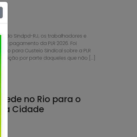
de do Sindpd-RJ, os trabalhadores e
 de pagamento da PLR 2026. Foi
o para Custeio Sindical sobre a PLR
oposição por parte daqueles que não […]
sede no Rio para o
 da Cidade