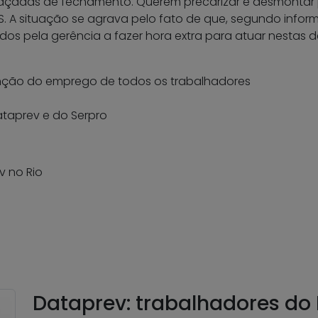
açadas de fechamento. Querem precarizar e desmontar p
SS. A situação se agrava pelo fato de que, segundo info
os pela gerência a fazer hora extra para atuar nestas
enção do emprego de todos os trabalhadores
ataprev e do Serpro
v no Rio
Dataprev: trabalhadores do