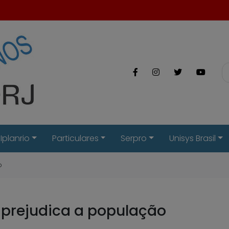
Iplanrio
Particulares
Serpro
Unisys Brasil
o
prejudica a população