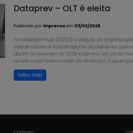
Dataprev – OLT é eleita
Publicado por
Imprensa
em
03/02/2026
.
Foi realizada hoje (03/02) a eleição da Organizaçã
trabalhadores e trabalhadoras da Dataprev, para
dia 05 de fevereiro de 2026 e término em 04 de fev
no site e nas redes sociais do Sindicato. A apuraçã
Saiba mais
Contato
LG