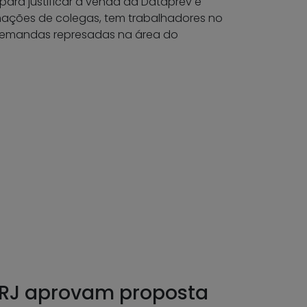
ara justificar a venda da Dataprev e
rmações de colegas, tem trabalhadores no
 demandas represadas na área do
 RJ aprovam proposta