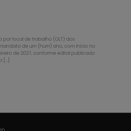
o por local de trabalho (OLT) dos
 mandato de um (hum) ano, com início no
ereiro de 2027, conforme edital publicado
o […]
PD