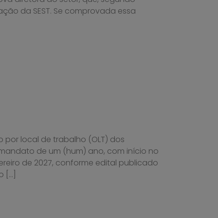
ntação da SEST. Se comprovada essa
o por local de trabalho (OLT) dos
 mandato de um (hum) ano, com início no
ereiro de 2027, conforme edital publicado
o […]