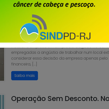
Dataprev decide mudar sua 
prédio mais caro do Centro
Publicado por
Imprensa
em
23/06/2026
.
A decisão da direção da Dataprev de abandonar s
instalar a empresa em um prédio alugado no Centr
empregadas a angústia de trabalhar num local e
considerar essa decisão da empresa apenas pelo 
financeira, […]
Saiba mais
Operação Sem Desconto. No