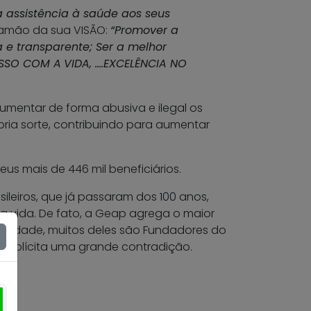
 assistência à saúde aos seus
tramão da sua VISÃO:
“Promover a
a e transparente; Ser a melhor
SSO COM A
VIDA, ….EXCELÊNCIA NO
mentar de forma abusiva e ilegal os
ria sorte, contribuindo para aumentar
eus mais de 446 mil beneficiários.
leiros, que já passaram dos 100 anos,
da vida. De fato, a Geap agrega o maior
e idade, muitos deles são Fundadores do
 explícita uma grande contradição.