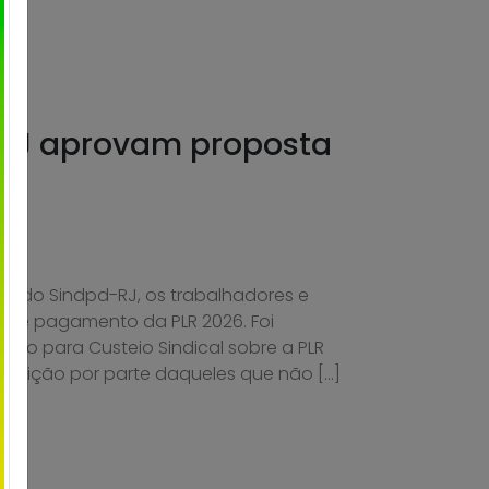
 RJ aprovam proposta
de do Sindpd-RJ, os trabalhadores e
 de pagamento da PLR 2026. Foi
o para Custeio Sindical sobre a PLR
oposição por parte daqueles que não […]