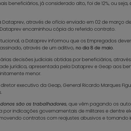
s beneficiários, já considerado alto, foi de 12%, ou seja,
à Dataprev, através de ofício enviado em 02 de março d
 Dataprev encaminhou cópia do referido contrato.
itucional, a Dataprev informou que os Empregados deve
assinado, através de um aditivo,
no dia 8 de maio
.
rias decisões judiciais obtidas por beneficiários, através
ade jurídica, apresentada pela Dataprev e Geap aos bene
finitamente menor.
diretor executivo da Geap, General Ricardo Marques Figu
.
 donos são os trabalhadores
, que vêm pagando os autos
 por indicações governamentais de militares e dentre eles
romovendo contratos com reajustes abusivos e tornando 