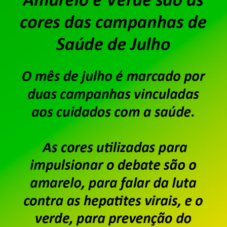
Dataprev: trabalhadores do
da PLR 2026
Publicado por
Imprensa
em
31/07/2026
.
Em assembleia realizada ontem, 30 de julho, na se
trabalhadoras da Dataprev aprovaram a proposta
aprovada também a cobrança de 6% de Contribuiçã
2026, com desconto limitado a 240,00 e direito a 
Saiba mais