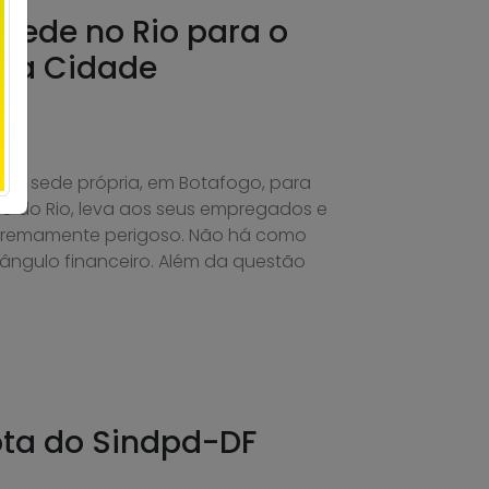
sede no Rio para o
 da Cidade
ua sede própria, em Botafogo, para
o do Rio, leva aos seus empregados e
xtremamente perigoso. Não há como
ângulo financeiro. Além da questão
ta do Sindpd-DF