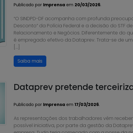
Publicado por
Imprensa
em
20/03/2026
.
“O SINDPD-DF acompanha com profunda preocupa
Desconto” da Polícia Federal e a decisão do STF de
Relacionamento e Negócios. Diferentemente do qu
é empregado efetivo da Dataprev. Trata-se de um 
[…]
Saiba mais
Dataprev pretende terceiriza
Publicado por
Imprensa
em
17/03/2026
.
As representações dos trabalhadores vêm recebe
possível iniciativa, por parte da gestão da Datapre
empresa. Tudo teria começado com a posse da nov