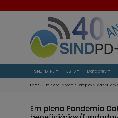
SINDPD-RJ
BBTS
Dataprev
Home
» » Em plena Pandemia Dataprev e Geap atuam p
Em plena Pandemia Dat
beneficiários/fundador