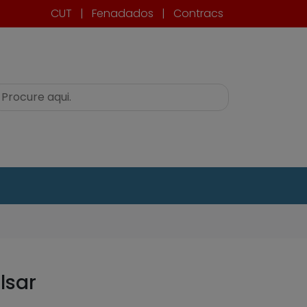
CUT
|
Fenadados
|
Contracs
lsar