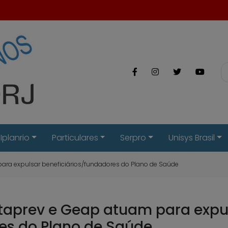
Iplanrio
Particulares
Serpro
Unisys Brasil
ara expulsar beneficiários/fundadores do Plano de Saúde
aprev e Geap atuam para expu
es do Plano de Saúde