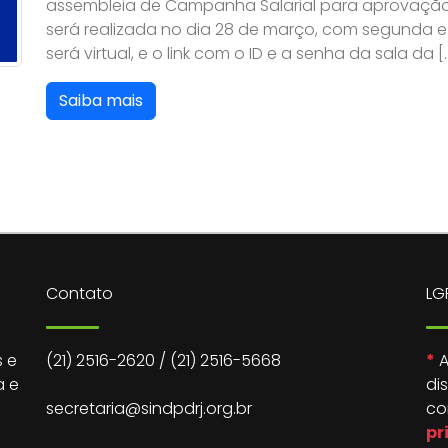
assembleia de Campanha Salarial para aprovação 
será realizada no dia 28 de março, com segunda 
será virtual, e o link com o ID e a senha da sala da [
Saiba mais
Contato
LG
 e
(21) 2516-2620
/
(21) 2516-5668
*
A
a e
di
secretaria@sindpdrj.org.br
co
pr