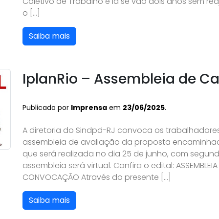
Coletivo de Trabalho e lá se vão dois anos sem reaj
o […]
Saiba mais
IplanRio – Assembleia de C
Publicado por
Imprensa
em
23/06/2025
.
A diretoria do Sindpd-RJ convoca os trabalhadores
assembleia de avaliação da proposta encaminhad
que será realizada no dia 25 de junho, com segun
assembleia será virtual. Confira o edital: ASSEMBLE
CONVOCAÇÃO Através do presente […]
Saiba mais