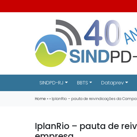
SINDPD-RJ
BBTS
Dataprev
Home
» » IplanRio – pauta de reivindicações da Campa
IplanRio – pauta de re
empresa