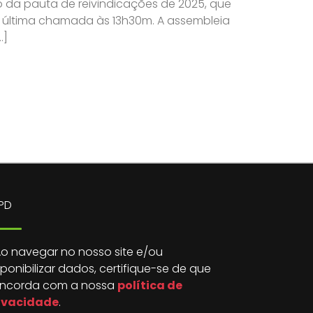
da pauta de reivindicações de 2025, que
e última chamada às 13h30m. A assembleia
…]
PD
o navegar no nosso site e/ou
sponibilizar dados, certifique-se de que
ncorda com a nossa
política de
ivacidade
.