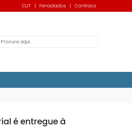
CUT
|
Fenadados
|
Contracs
ial é entregue à