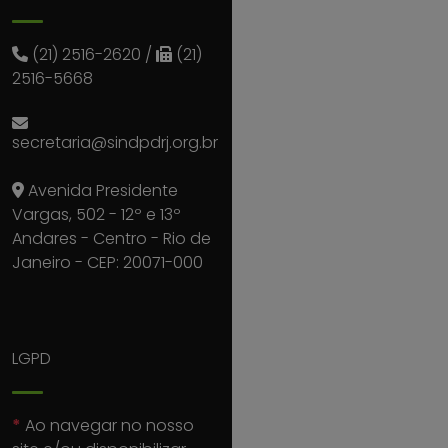
(21) 2516-2620
/
(21)
2516-5668
secretaria@sindpdrj.org.br
Avenida Presidente
Vargas, 502 - 12º e 13º
Andares - Centro - Rio de
Janeiro - CEP: 20071-000
LGPD
*
Ao navegar no nosso