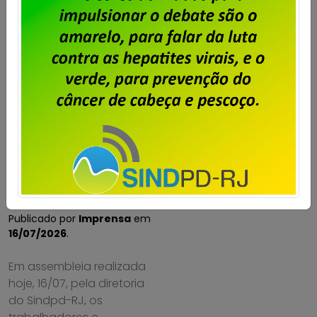
Unisys Brasil –
Trabalhadores
do RJ aprovam
proposta da
empresa
Publicado por
Imprensa
em
16/07/2026
.
Em assembleia realizada
hoje, 16/07, pela diretoria
do Sindpd-RJ, os