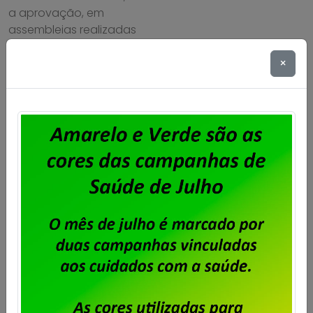
a aprovação, em
assembleias realizadas
pelos estados, da
proposta apresentada
×
pela empresa. Confira os
estados que aprovaram a
proposta, através de
assembleias realizadas
com os trabalhadores e
trabalhadoras: Bahia
Ceará Distrito Federal
Espírito Santo Goiás Minas
Gerais Pernambuco Rio de
Janeiro […]
Saiba mais