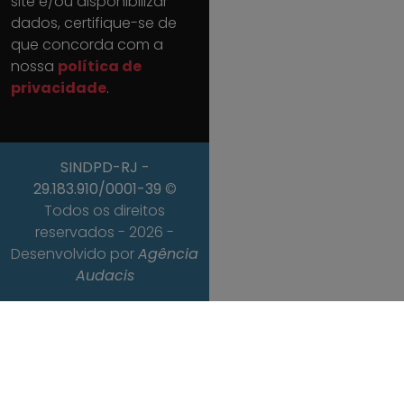
site e/ou disponibilizar
dados, certifique-se de
que concorda com a
nossa
política de
privacidade
.
SINDPD-RJ
-
29.183.910/0001-39
©
Todos os direitos
reservados - 2026 -
Desenvolvido por
Agência
Audacis