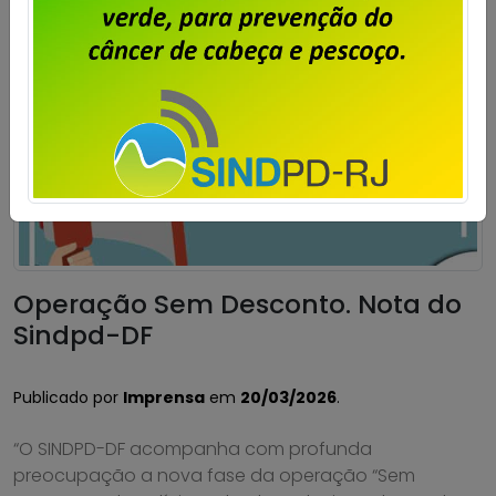
Operação Sem Desconto. Nota do
Sindpd-DF
Publicado por
Imprensa
em
20/03/2026
.
“O SINDPD-DF acompanha com profunda
preocupação a nova fase da operação “Sem