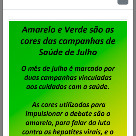
no Rio para o prédio mais caro do
Centro da Cidade
Publicado por
Imprensa
em
23/06/2026
.
A decisão da direção da Dataprev de abandonar
sua sede própria, em Botafogo, para instalar a
empresa em um prédio alugado no Centro do Rio,
leva aos seus empregados e empregadas a angústia
de trabalhar num local extremamente perigoso. Não
há como considerar essa decisão da empresa
apenas pelo ângulo financeiro. Além da questão
financeira, […]
Saiba mais