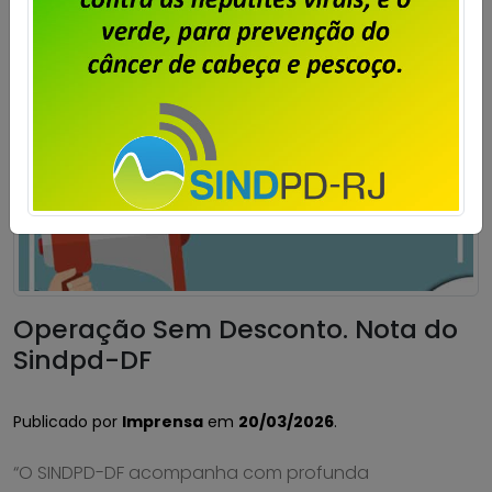
Operação Sem Desconto. Nota do
Sindpd-DF
Publicado por
Imprensa
em
20/03/2026
.
“O SINDPD-DF acompanha com profunda