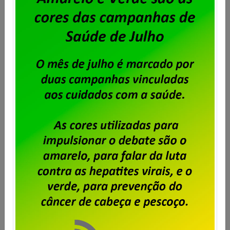
Unisys Brasil – Sindicato abre prazo
para apresentação de cartas de
oposição ao desconto para
fortalecimento sindical
Publicado por
Imprensa
em
06/08/2026
.
Após o encerramento da negociação do Acordo de
Coletivo de Trabalho (ACT) 2026/2028 dos
trabalhadores e trabalhadoras da Unisys Brasil, será
cobrada a Contribuição para Custeio Sindical,
conforme aprovado em assembleia. O desconto
previsto é de 50% de um único dia de salário vigente
do trabalhador, conforme a cláusula “54ª –
Contribuição Para Custeio Sindical” […]
Saiba mais