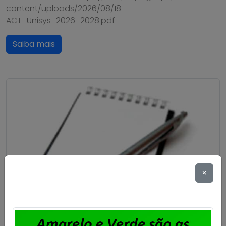
content/uploads/2026/08/18-
ACT_Unisys_2026_2028.pdf
Saiba mais
×