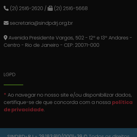
(21) 2516-2620
/
(21) 2516-5668
secretaria@sindpdrj.org.br
Avenida Presidente Vargas, 502 - 12º e 13º Andares -
Centro - Rio de Janeiro - CEP: 20071-000
LGPD
*
Ao navegar no nosso site e/ou disponibilizar dados,
certifique-se de que concorda com a nossa
política
de privacidade
.
SINDPD-RJ
- 29.183.910/0001-39
© Todos os direitos