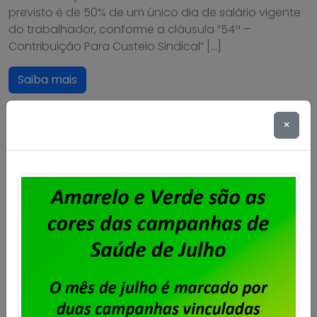
previsto é de 50% de um único dia de salário vigente
do trabalhador, conforme a cláusula “54ª –
Contribuição Para Custeio Sindical” […]
Saiba mais
×