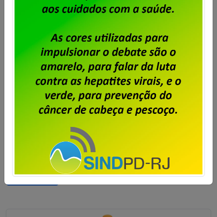
Dataprev: trabalhadores do RJ
aprovam proposta da PLR 2026
Publicado por
Imprensa
em
31/07/2026
.
Em assembleia realizada ontem, 30 de julho, na sede
do Sindpd-RJ, os trabalhadores e trabalhadoras da
Dataprev aprovaram a proposta de pagamento da
PLR 2026. Foi aprovada também a cobrança de 6%
de Contribuição para Custeio Sindical sobre a PLR
2026, com desconto limitado a 240,00 e direito a
oposição por parte daqueles que não […]
Saiba mais